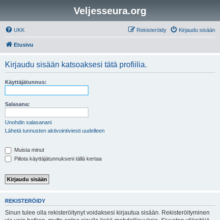
Veljesseura.org
UKK
Rekisteröidy
Kirjaudu sisään
Etusivu
Kirjaudu sisään katsoaksesi tätä profiilia.
Käyttäjätunnus:
Salasana:
Unohdin salasanani
Lähetä tunnusten aktivointiviesti uudelleen
Muista minut
Piilota käyttäjätunnukseni tällä kertaa
REKISTERÖIDY
Sinun tulee olla rekisteröitynyt voidaksesi kirjautua sisään. Rekisteröityminen