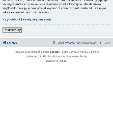
vie vain hetken, mutta antaa sinulle lisää mahdollisuuksia. Sivuston ylläpitäjä
voi myös antaa erityisoikeuksia rekisteröityneille käyttäjille. Muista lukea
käyttöehtomme ja siihen liittyvät käytännöt ennen kirjautumista. Muista myös
lukea keskustelufoorumin säännöt.
Käyttöehdot
|
Yksityisyyden suoja
Rekisteröidy
Etusivu
Poista evästeet
Kaikki ajat ovat
UTC+03:00
Keskustelufoorumin ohjelmisto
phpBB
® Forum Software © phpBB Limited
Käännös: phpBB Suomi (lurttinen, harritapio, Pettis)
Yksityisyys
|
Ehdot