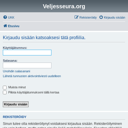
Veljesseura.org
UKK
Rekisteröidy
Kirjaudu sisään
Etusivu
Kirjaudu sisään katsoaksesi tätä profiilia.
Käyttäjätunnus:
Salasana:
Unohdin salasanani
Lähetä tunnusten aktivointiviesti uudelleen
Muista minut
Piilota käyttäjätunnukseni tällä kertaa
REKISTERÖIDY
Sinun tulee olla rekisteröitynyt voidaksesi kirjautua sisään. Rekisteröityminen