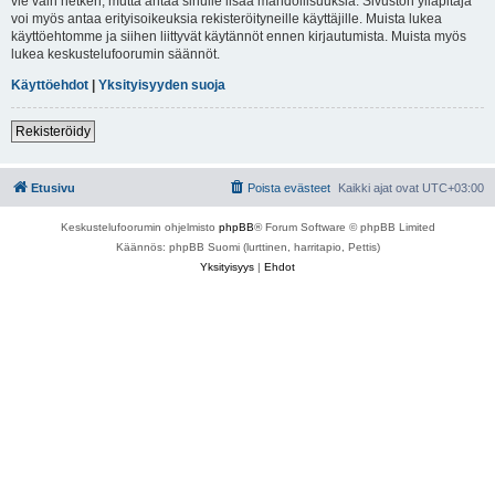
vie vain hetken, mutta antaa sinulle lisää mahdollisuuksia. Sivuston ylläpitäjä
voi myös antaa erityisoikeuksia rekisteröityneille käyttäjille. Muista lukea
käyttöehtomme ja siihen liittyvät käytännöt ennen kirjautumista. Muista myös
lukea keskustelufoorumin säännöt.
Käyttöehdot
|
Yksityisyyden suoja
Rekisteröidy
Etusivu
Poista evästeet
Kaikki ajat ovat
UTC+03:00
Keskustelufoorumin ohjelmisto
phpBB
® Forum Software © phpBB Limited
Käännös: phpBB Suomi (lurttinen, harritapio, Pettis)
Yksityisyys
|
Ehdot