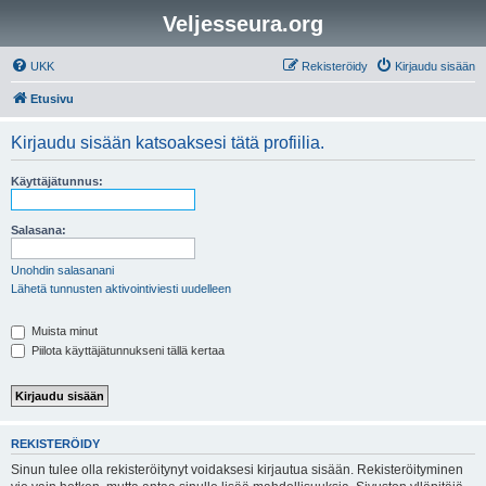
Veljesseura.org
UKK
Rekisteröidy
Kirjaudu sisään
Etusivu
Kirjaudu sisään katsoaksesi tätä profiilia.
Käyttäjätunnus:
Salasana:
Unohdin salasanani
Lähetä tunnusten aktivointiviesti uudelleen
Muista minut
Piilota käyttäjätunnukseni tällä kertaa
REKISTERÖIDY
Sinun tulee olla rekisteröitynyt voidaksesi kirjautua sisään. Rekisteröityminen