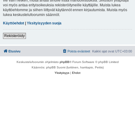
vie vain hetken, mutta antaa sinulle lisää mahdollisuuksia. Sivuston ylläpitäjä
voi myös antaa erityisoikeuksia rekisteröityneille käyttäjille. Muista lukea
käyttöehtomme ja siihen liittyvät käytännöt ennen kirjautumista. Muista myös
lukea keskustelufoorumin säännöt.
Käyttöehdot
|
Yksityisyyden suoja
Rekisteröidy
Etusivu
Poista evästeet
Kaikki ajat ovat
UTC+03:00
Keskustelufoorumin ohjelmisto
phpBB
® Forum Software © phpBB Limited
Käännös: phpBB Suomi (lurttinen, harritapio, Pettis)
Yksityisyys
|
Ehdot