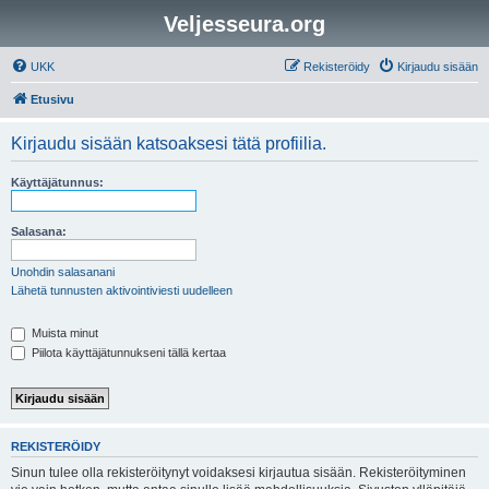
Veljesseura.org
UKK
Rekisteröidy
Kirjaudu sisään
Etusivu
Kirjaudu sisään katsoaksesi tätä profiilia.
Käyttäjätunnus:
Salasana:
Unohdin salasanani
Lähetä tunnusten aktivointiviesti uudelleen
Muista minut
Piilota käyttäjätunnukseni tällä kertaa
REKISTERÖIDY
Sinun tulee olla rekisteröitynyt voidaksesi kirjautua sisään. Rekisteröityminen