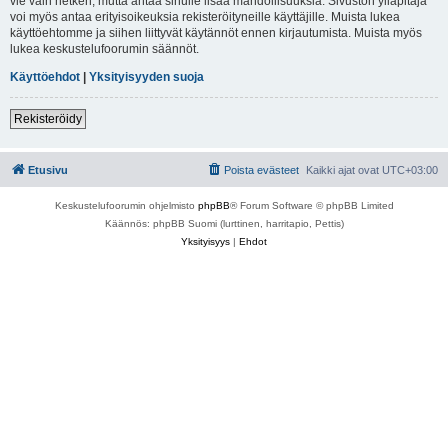
vie vain hetken, mutta antaa sinulle lisää mahdollisuuksia. Sivuston ylläpitäjä
voi myös antaa erityisoikeuksia rekisteröityneille käyttäjille. Muista lukea
käyttöehtomme ja siihen liittyvät käytännöt ennen kirjautumista. Muista myös
lukea keskustelufoorumin säännöt.
Käyttöehdot
|
Yksityisyyden suoja
Rekisteröidy
Etusivu
Poista evästeet
Kaikki ajat ovat
UTC+03:00
Keskustelufoorumin ohjelmisto
phpBB
® Forum Software © phpBB Limited
Käännös: phpBB Suomi (lurttinen, harritapio, Pettis)
Yksityisyys
|
Ehdot