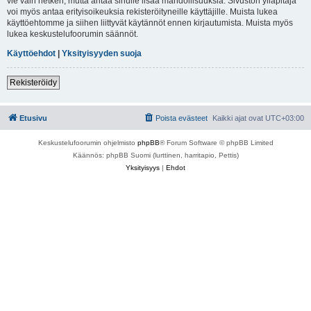
vie vain hetken, mutta antaa sinulle lisää mahdollisuuksia. Sivuston ylläpitäjä
voi myös antaa erityisoikeuksia rekisteröityneille käyttäjille. Muista lukea
käyttöehtomme ja siihen liittyvät käytännöt ennen kirjautumista. Muista myös
lukea keskustelufoorumin säännöt.
Käyttöehdot
|
Yksityisyyden suoja
Rekisteröidy
Etusivu
Poista evästeet
Kaikki ajat ovat
UTC+03:00
Keskustelufoorumin ohjelmisto
phpBB
® Forum Software © phpBB Limited
Käännös: phpBB Suomi (lurttinen, harritapio, Pettis)
Yksityisyys
|
Ehdot