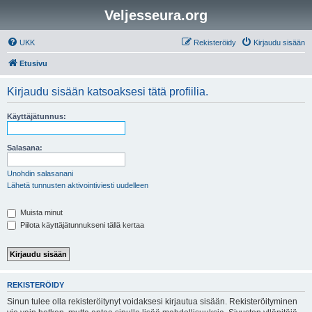
Veljesseura.org
UKK
Rekisteröidy
Kirjaudu sisään
Etusivu
Kirjaudu sisään katsoaksesi tätä profiilia.
Käyttäjätunnus:
Salasana:
Unohdin salasanani
Lähetä tunnusten aktivointiviesti uudelleen
Muista minut
Piilota käyttäjätunnukseni tällä kertaa
REKISTERÖIDY
Sinun tulee olla rekisteröitynyt voidaksesi kirjautua sisään. Rekisteröityminen