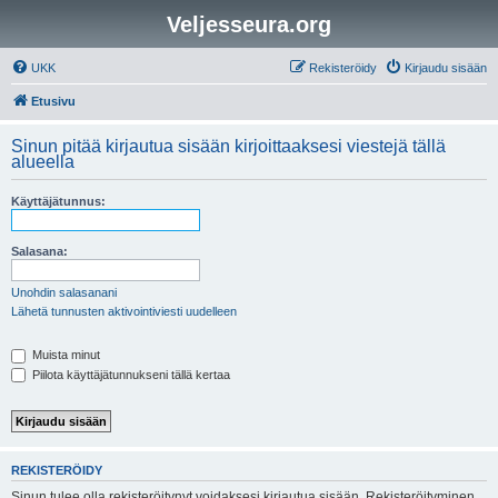
Veljesseura.org
UKK
Rekisteröidy
Kirjaudu sisään
Etusivu
Sinun pitää kirjautua sisään kirjoittaaksesi viestejä tällä
alueella
Käyttäjätunnus:
Salasana:
Unohdin salasanani
Lähetä tunnusten aktivointiviesti uudelleen
Muista minut
Piilota käyttäjätunnukseni tällä kertaa
REKISTERÖIDY
Sinun tulee olla rekisteröitynyt voidaksesi kirjautua sisään. Rekisteröityminen