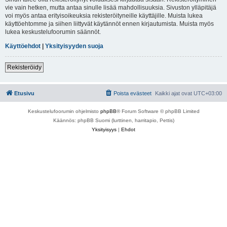
vie vain hetken, mutta antaa sinulle lisää mahdollisuuksia. Sivuston ylläpitäjä
voi myös antaa erityisoikeuksia rekisteröityneille käyttäjille. Muista lukea
käyttöehtomme ja siihen liittyvät käytännöt ennen kirjautumista. Muista myös
lukea keskustelufoorumin säännöt.
Käyttöehdot
|
Yksityisyyden suoja
Rekisteröidy
Etusivu
Poista evästeet
Kaikki ajat ovat
UTC+03:00
Keskustelufoorumin ohjelmisto
phpBB
® Forum Software © phpBB Limited
Käännös: phpBB Suomi (lurttinen, harritapio, Pettis)
Yksityisyys
|
Ehdot