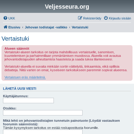
Veljesseura.org
UKK
Rekisteröidy
Kirjaudu sisään
Etusivu
Jehovan todistajat -valikko
Vertaistuki
Vertaistuki
Alueen säännöt
Vertaistuki-alueen tarkoitus on tarjota mahdollisuus vertaistuelle, sanomisen,
kuuntelemisen ja parhaimmillaan ymmärtämisen muodossa. Alueella voit avautua
jehovantodistajuuden aiheuttamista haasteista ja saada tukea tilanteeseesi.
Vertaistuki-alueella ei suvaita minkään sortin väittelyitä, tinkaamisia, eikä opillisia
debatteja. Niitä varten on omat, kyseiseen tarkoitukseen paremmin sopivat alueensa.
Vertaistuen eräs määritelmä.
LÄHETÄ UUSI VIESTI
Käyttäjätunnus:
Otsikko:
Mikä lehti on jehovantodistajien tunnetuin painotuote (Löydät vastauksen
foorumin säännöistä):
Tämän kysymyksen tarkoitus on estää roskapostitusta foorumille.