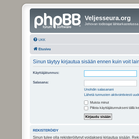
Veljesseura.org
Jehovan todistajat lähitarkastelussa
UKK
Etusivu
Sinun täytyy kirjautua sisään ennen kuin voit laina
Käyttäjätunnus:
Salasana:
Unohdin salasanani
Lähetä tunnusten aktivointiviesti uud
Muista minut
Piilota käyttäjätunnukseni tällä k
REKISTERÖIDY
Sinun tulee olla rekisteröitynyt voidaksesi kirjautua sisään. Rek