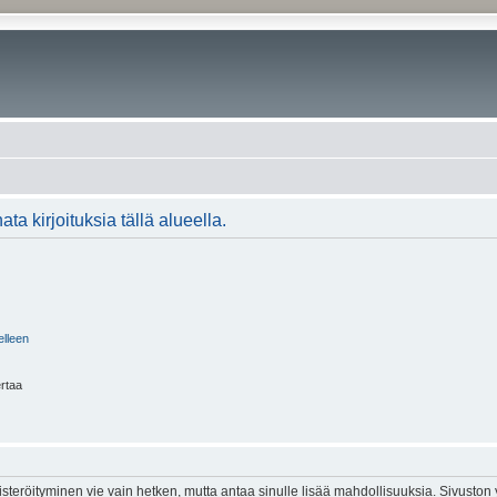
ta kirjoituksia tällä alueella.
elleen
ertaa
isteröityminen vie vain hetken, mutta antaa sinulle lisää mahdollisuuksia. Sivuston y