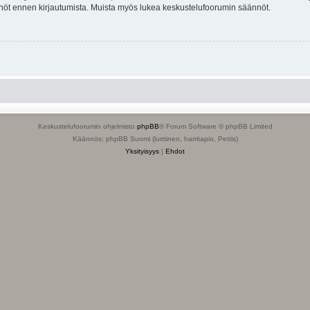
tännöt ennen kirjautumista. Muista myös lukea keskustelufoorumin säännöt.
Keskustelufoorumin ohjelmisto
phpBB
® Forum Software © phpBB Limited
Käännös: phpBB Suomi (lurttinen, harritapio, Pettis)
Yksityisyys
|
Ehdot