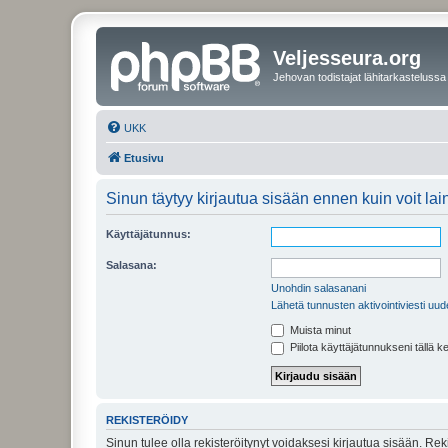
Veljesseura.org
Jehovan todistajat lähitarkastelussa
UKK
Etusivu
Sinun täytyy kirjautua sisään ennen kuin voit laina
Käyttäjätunnus:
Salasana:
Unohdin salasanani
Lähetä tunnusten aktivointiviesti uud
Muista minut
Piilota käyttäjätunnukseni tällä k
REKISTERÖIDY
Sinun tulee olla rekisteröitynyt voidaksesi kirjautua sisään. Rek