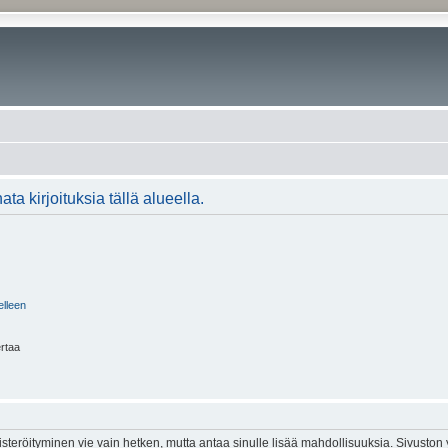
ta kirjoituksia tällä alueella.
elleen
ertaa
isteröityminen vie vain hetken, mutta antaa sinulle lisää mahdollisuuksia. Sivuston y