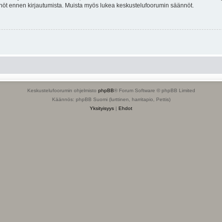
tännöt ennen kirjautumista. Muista myös lukea keskustelufoorumin säännöt.
Keskustelufoorumin ohjelmisto
phpBB
® Forum Software © phpBB Limited
Käännös: phpBB Suomi (lurttinen, harritapio, Pettis)
Yksityisyys
|
Ehdot