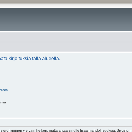
ta kirjoituksia tällä alueella.
elleen
ertaa
isteröityminen vie vain hetken, mutta antaa sinulle lisää mahdollisuuksia. Sivuston y