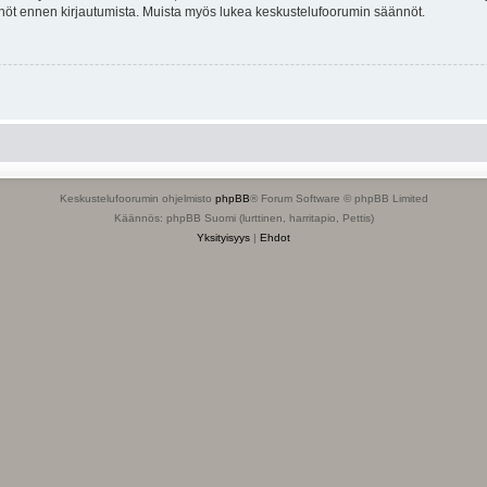
tännöt ennen kirjautumista. Muista myös lukea keskustelufoorumin säännöt.
Keskustelufoorumin ohjelmisto
phpBB
® Forum Software © phpBB Limited
Käännös: phpBB Suomi (lurttinen, harritapio, Pettis)
Yksityisyys
|
Ehdot