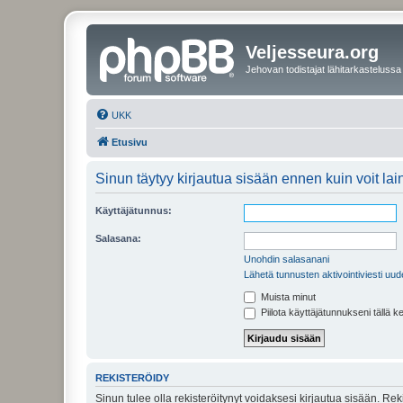
Veljesseura.org
Jehovan todistajat lähitarkastelussa
UKK
Etusivu
Sinun täytyy kirjautua sisään ennen kuin voit laina
Käyttäjätunnus:
Salasana:
Unohdin salasanani
Lähetä tunnusten aktivointiviesti uud
Muista minut
Piilota käyttäjätunnukseni tällä k
REKISTERÖIDY
Sinun tulee olla rekisteröitynyt voidaksesi kirjautua sisään. Rek