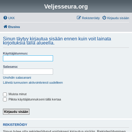
Veljesseura.org
UKK
Rekisteröidy
Kirjaudu sisään
Etusivu
Sinun täytyy kirjautua sisään ennen kuin voit lainata
kirjoituksia tällä alueella.
Käyttäjätunnus:
Salasana:
Unohdin salasanani
Lähetä tunnusten aktivointiviesti uudelleen
Muista minut
Piilota käyttäjätunnukseni tällä kertaa
REKISTERÖIDY
Sinun tulee olla rekisteröitynyt voidaksesi kirjautua sisään. Rekisteröityminen