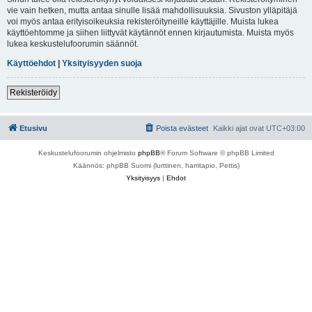
vie vain hetken, mutta antaa sinulle lisää mahdollisuuksia. Sivuston ylläpitäjä
voi myös antaa erityisoikeuksia rekisteröityneille käyttäjille. Muista lukea
käyttöehtomme ja siihen liittyvät käytännöt ennen kirjautumista. Muista myös
lukea keskustelufoorumin säännöt.
Käyttöehdot
|
Yksityisyyden suoja
Rekisteröidy
Etusivu
Poista evästeet
Kaikki ajat ovat
UTC+03:00
Keskustelufoorumin ohjelmisto
phpBB
® Forum Software © phpBB Limited
Käännös: phpBB Suomi (lurttinen, harritapio, Pettis)
Yksityisyys
|
Ehdot