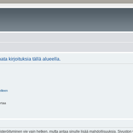
ta kirjoituksia tällä alueella.
elleen
ertaa
isteröityminen vie vain hetken, mutta antaa sinulle lisää mahdollisuuksia. Sivuston y