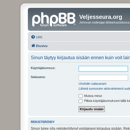
Veljesseura.org
Jehovan todistajat lähitarkastelussa
UKK
Etusivu
Sinun täytyy kirjautua sisään ennen kuin voit laina
Käyttäjätunnus:
Salasana:
Unohdin salasanani
Lähetä tunnusten aktivointiviesti uud
Muista minut
Piilota käyttäjätunnukseni tällä k
REKISTERÖIDY
Sinun tulee olla rekisteröitynyt voidaksesi kirjautua sisään. Rek