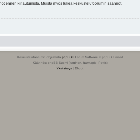
tännöt ennen kirjautumista. Muista myös lukea keskustelufoorumin säännöt.
Keskustelufoorumin ohjelmisto
phpBB
® Forum Software © phpBB Limited
Käännös: phpBB Suomi (lurttinen, harritapio, Pettis)
Yksityisyys
|
Ehdot