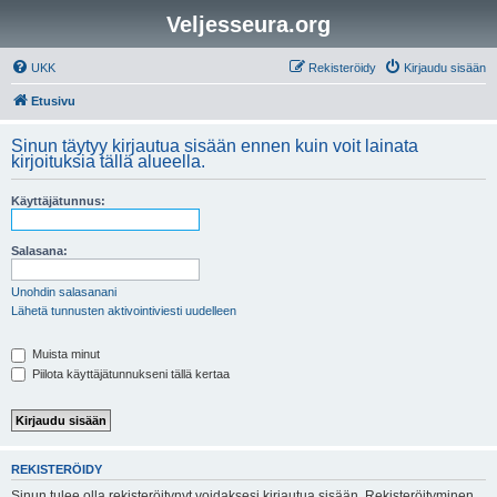
Veljesseura.org
UKK
Rekisteröidy
Kirjaudu sisään
Etusivu
Sinun täytyy kirjautua sisään ennen kuin voit lainata
kirjoituksia tällä alueella.
Käyttäjätunnus:
Salasana:
Unohdin salasanani
Lähetä tunnusten aktivointiviesti uudelleen
Muista minut
Piilota käyttäjätunnukseni tällä kertaa
REKISTERÖIDY
Sinun tulee olla rekisteröitynyt voidaksesi kirjautua sisään. Rekisteröityminen