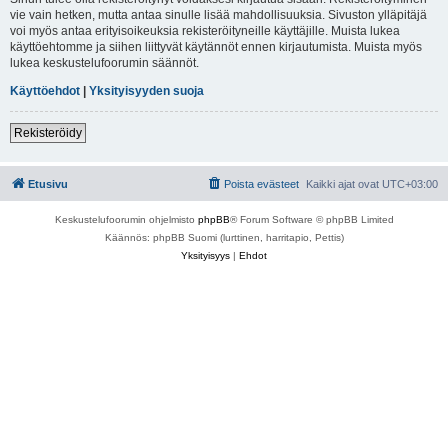
vie vain hetken, mutta antaa sinulle lisää mahdollisuuksia. Sivuston ylläpitäjä
voi myös antaa erityisoikeuksia rekisteröityneille käyttäjille. Muista lukea
käyttöehtomme ja siihen liittyvät käytännöt ennen kirjautumista. Muista myös
lukea keskustelufoorumin säännöt.
Käyttöehdot
|
Yksityisyyden suoja
Rekisteröidy
Etusivu
Poista evästeet
Kaikki ajat ovat
UTC+03:00
Keskustelufoorumin ohjelmisto
phpBB
® Forum Software © phpBB Limited
Käännös: phpBB Suomi (lurttinen, harritapio, Pettis)
Yksityisyys
|
Ehdot