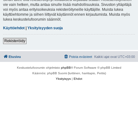
vie vain hetken, mutta antaa sinulle lisää mahdollisuuksia. Sivuston ylläpitäjä
voi myös antaa erityisoikeuksia rekisteröityneille käyttäjille. Muista lukea
käyttöehtomme ja siihen liittyvät käytännöt ennen kirjautumista. Muista myös
lukea keskustelufoorumin säännöt.
Käyttöehdot
|
Yksityisyyden suoja
Rekisteröidy
Etusivu
Poista evästeet
Kaikki ajat ovat
UTC+03:00
Keskustelufoorumin ohjelmisto
phpBB
® Forum Software © phpBB Limited
Käännös: phpBB Suomi (lurttinen, harritapio, Pettis)
Yksityisyys
|
Ehdot