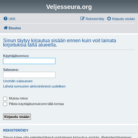
Veljesseura.org
UKK
Rekisteröidy
Kirjaudu sisään
Etusivu
Sinun täytyy kirjautua sisään ennen kuin voit lainata
kirjoituksia tällä alueella.
Käyttäjätunnus:
Salasana:
Unohdin salasanani
Lähetä tunnusten aktivointiviesti uudelleen
Muista minut
Piilota käyttäjätunnukseni tällä kertaa
REKISTERÖIDY
Sinun tulee olla rekisteröitynyt voidaksesi kirjautua sisään. Rekisteröityminen