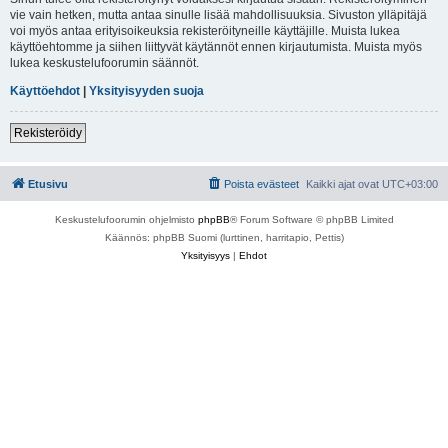
vie vain hetken, mutta antaa sinulle lisää mahdollisuuksia. Sivuston ylläpitäjä
voi myös antaa erityisoikeuksia rekisteröityneille käyttäjille. Muista lukea
käyttöehtomme ja siihen liittyvät käytännöt ennen kirjautumista. Muista myös
lukea keskustelufoorumin säännöt.
Käyttöehdot
|
Yksityisyyden suoja
Rekisteröidy
Etusivu
Poista evästeet
Kaikki ajat ovat
UTC+03:00
Keskustelufoorumin ohjelmisto
phpBB
® Forum Software © phpBB Limited
Käännös: phpBB Suomi (lurttinen, harritapio, Pettis)
Yksityisyys
|
Ehdot