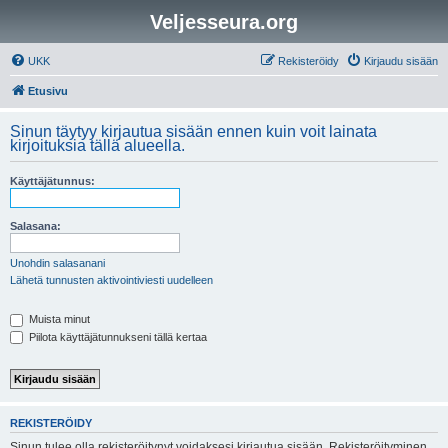
Veljesseura.org
UKK
Rekisteröidy
Kirjaudu sisään
Etusivu
Sinun täytyy kirjautua sisään ennen kuin voit lainata
kirjoituksia tällä alueella.
Käyttäjätunnus:
Salasana:
Unohdin salasanani
Lähetä tunnusten aktivointiviesti uudelleen
Muista minut
Piilota käyttäjätunnukseni tällä kertaa
REKISTERÖIDY
Sinun tulee olla rekisteröitynyt voidaksesi kirjautua sisään. Rekisteröityminen