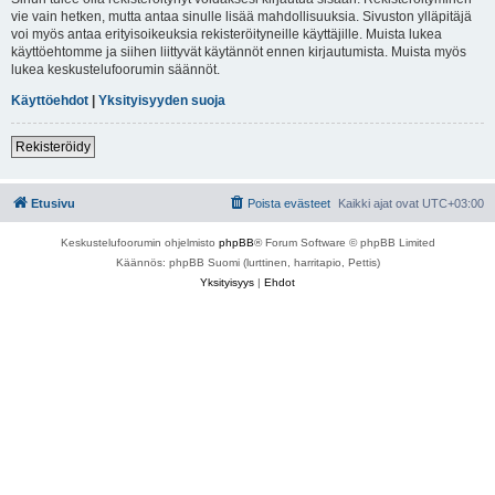
vie vain hetken, mutta antaa sinulle lisää mahdollisuuksia. Sivuston ylläpitäjä
voi myös antaa erityisoikeuksia rekisteröityneille käyttäjille. Muista lukea
käyttöehtomme ja siihen liittyvät käytännöt ennen kirjautumista. Muista myös
lukea keskustelufoorumin säännöt.
Käyttöehdot
|
Yksityisyyden suoja
Rekisteröidy
Etusivu
Poista evästeet
Kaikki ajat ovat
UTC+03:00
Keskustelufoorumin ohjelmisto
phpBB
® Forum Software © phpBB Limited
Käännös: phpBB Suomi (lurttinen, harritapio, Pettis)
Yksityisyys
|
Ehdot