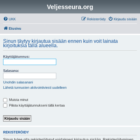
Veljesseura.org
UKK
Rekisteröidy
Kirjaudu sisään
Etusivu
Sinun täytyy kirjautua sisään ennen kuin voit lainata
kirjoituksia tällä alueella.
Käyttäjätunnus:
Salasana:
Unohdin salasanani
Lähetä tunnusten aktivointiviesti uudelleen
Muista minut
Piilota käyttäjätunnukseni tällä kertaa
REKISTERÖIDY
Sinun tulee olla rekisteröitynyt voidaksesi kirjautua sisään. Rekisteröityminen