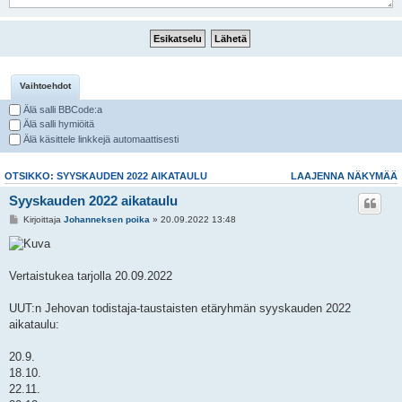
Vaihtoehdot
Älä salli BBCode:a
Älä salli hymiöitä
Älä käsittele linkkejä automaattisesti
OTSIKKO: SYYSKAUDEN 2022 AIKATAULU
LAAJENNA NÄKYMÄÄ
Syyskauden 2022 aikataulu
Kirjoittaja
Johanneksen poika
» 20.09.2022 13:48
Vertaistukea tarjolla 20.09.2022
UUT:n Jehovan todistaja-taustaisten etäryhmän syyskauden 2022
aikataulu:
20.9.
18.10.
22.11.