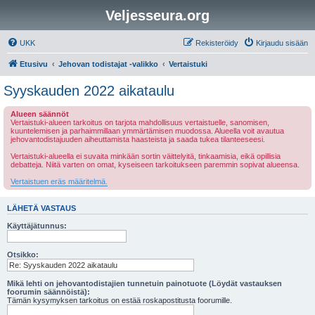
Veljesseura.org
UKK
Rekisteröidy
Kirjaudu sisään
Etusivu
Jehovan todistajat -valikko
Vertaistuki
Syyskauden 2022 aikataulu
Alueen säännöt
Vertaistuki-alueen tarkoitus on tarjota mahdollisuus vertaistuelle, sanomisen,
kuuntelemisen ja parhaimmillaan ymmärtämisen muodossa. Alueella voit avautua
jehovantodistajuuden aiheuttamista haasteista ja saada tukea tilanteeseesi.
Vertaistuki-alueella ei suvaita minkään sortin väittelyitä, tinkaamisia, eikä opillisia
debatteja. Niitä varten on omat, kyseiseen tarkoitukseen paremmin sopivat alueensa.
Vertaistuen eräs määritelmä.
LÄHETÄ VASTAUS
Käyttäjätunnus:
Otsikko:
Mikä lehti on jehovantodistajien tunnetuin painotuote (Löydät vastauksen
foorumin säännöistä):
Tämän kysymyksen tarkoitus on estää roskapostitusta foorumille.