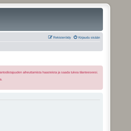
Rekisteröidy
Kirjaudu sisään
ntodistajuuden aiheuttamista haasteista ja saada tukea tilanteeseesi.
a.