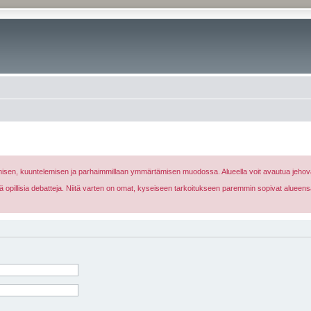
nomisen, kuuntelemisen ja parhaimmillaan ymmärtämisen muodossa. Alueella voit avautua jehova
eikä opillisia debatteja. Niitä varten on omat, kyseiseen tarkoitukseen paremmin sopivat alueens