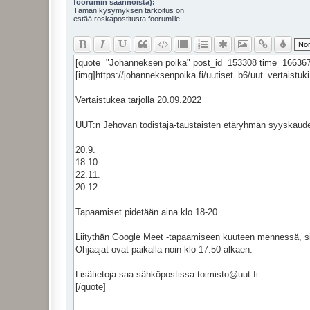
foorumin säännöistä):
Tämän kysymyksen tarkoitus on
estää roskapostitusta foorumille.