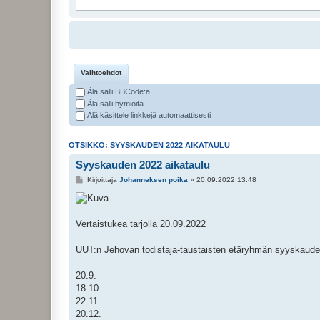
Vaihtoehdot
Älä salli BBCode:a
Älä salli hymiöitä
Älä käsittele linkkejä automaattisesti
OTSIKKO: SYYSKAUDEN 2022 AIKATAULU
Syyskauden 2022 aikataulu
Kirjoittaja
Johanneksen poika
» 20.09.2022 13:48
Vertaistukea tarjolla 20.09.2022
UUT:n Jehovan todistaja-taustaisten etäryhmän syyskaude
20.9.
18.10.
22.11.
20.12.