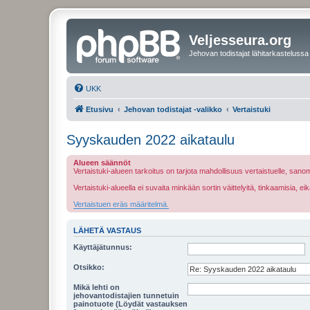
Veljesseura.org
Jehovan todistajat lähitarkastelussa
UKK
Etusivu
Jehovan todistajat -valikko
Vertaistuki
Syyskauden 2022 aikataulu
Alueen säännöt
Vertaistuki-alueen tarkoitus on tarjota mahdollisuus vertaistuelle, sa
Vertaistuki-alueella ei suvaita minkään sortin väittelyitä, tinkaamisia, 
Vertaistuen eräs määritelmä.
LÄHETÄ VASTAUS
Käyttäjätunnus:
Otsikko:
Mikä lehti on
jehovantodistajien tunnetuin
painotuote (Löydät vastauksen