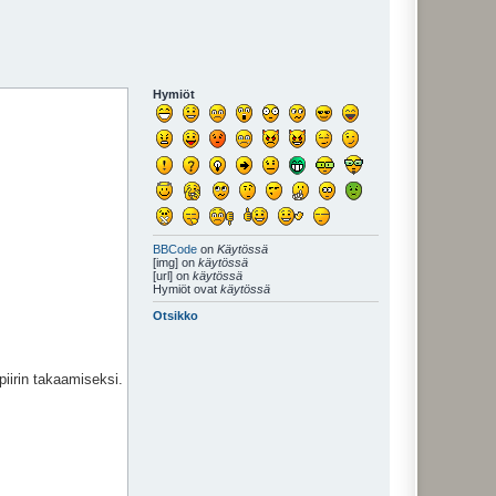
Hymiöt
BBCode
on
Käytössä
[img] on
käytössä
[url] on
käytössä
Hymiöt ovat
käytössä
Otsikko