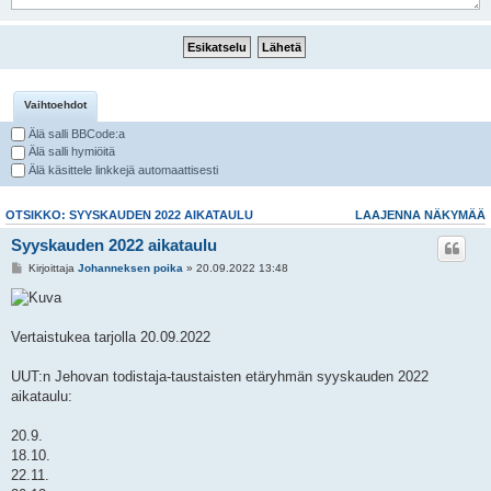
Vaihtoehdot
Älä salli BBCode:a
Älä salli hymiöitä
Älä käsittele linkkejä automaattisesti
OTSIKKO: SYYSKAUDEN 2022 AIKATAULU
LAAJENNA NÄKYMÄÄ
Syyskauden 2022 aikataulu
Kirjoittaja
Johanneksen poika
» 20.09.2022 13:48
Vertaistukea tarjolla 20.09.2022
UUT:n Jehovan todistaja-taustaisten etäryhmän syyskauden 2022
aikataulu:
20.9.
18.10.
22.11.