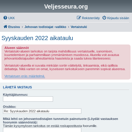
Veljesseura.org
UKK
Rekisteröidy
Kirjaudu sisään
Etusivu
Jehovan todistajat -valikko
Vertaistuki
Syyskauden 2022 aikataulu
Alueen säännöt
Vertaistuki-alueen tarkoitus on tarjota mahdollisuus vertaistuelle, sanomisen,
kuuntelemisen ja parhaimmillaan ymmärtämisen muodossa. Alueella voit avautua
jehovantodistajuuden aiheuttamista haasteista ja saada tukea tilanteeseesi.
Vertaistuki-alueella ei suvaita minkään sortin väittelyitä, tinkaamisia, eikä opillisia
debatteja. Niitä varten on omat, kyseiseen tarkoitukseen paremmin sopivat alueensa.
Vertaistuen eräs määritelmä.
LÄHETÄ VASTAUS
Käyttäjätunnus:
Otsikko:
Mikä lehti on jehovantodistajien tunnetuin painotuote (Löydät vastauksen
foorumin säännöistä):
Tämän kysymyksen tarkoitus on estää roskapostitusta foorumille.