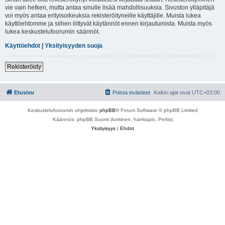
vie vain hetken, mutta antaa sinulle lisää mahdollisuuksia. Sivuston ylläpitäjä
voi myös antaa erityisoikeuksia rekisteröityneille käyttäjille. Muista lukea
käyttöehtomme ja siihen liittyvät käytännöt ennen kirjautumista. Muista myös
lukea keskustelufoorumin säännöt.
Käyttöehdot
|
Yksityisyyden suoja
Rekisteröidy
Etusivu
Poista evästeet
Kaikki ajat ovat
UTC+03:00
Keskustelufoorumin ohjelmisto
phpBB
® Forum Software © phpBB Limited
Käännös: phpBB Suomi (lurttinen, harritapio, Pettis)
Yksityisyys
|
Ehdot