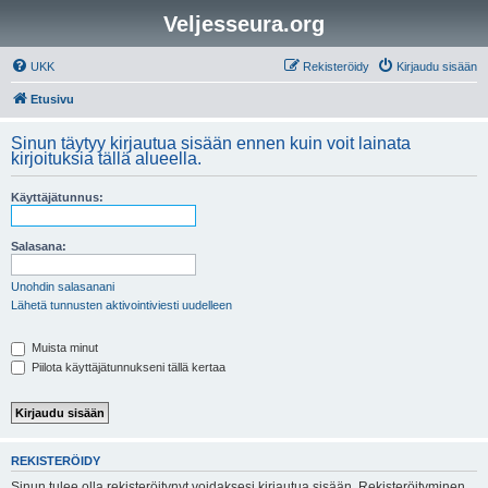
Veljesseura.org
UKK
Rekisteröidy
Kirjaudu sisään
Etusivu
Sinun täytyy kirjautua sisään ennen kuin voit lainata
kirjoituksia tällä alueella.
Käyttäjätunnus:
Salasana:
Unohdin salasanani
Lähetä tunnusten aktivointiviesti uudelleen
Muista minut
Piilota käyttäjätunnukseni tällä kertaa
REKISTERÖIDY
Sinun tulee olla rekisteröitynyt voidaksesi kirjautua sisään. Rekisteröityminen