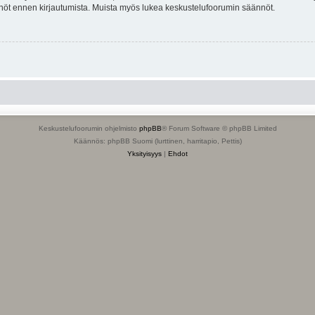
tännöt ennen kirjautumista. Muista myös lukea keskustelufoorumin säännöt.
Keskustelufoorumin ohjelmisto
phpBB
® Forum Software © phpBB Limited
Käännös: phpBB Suomi (lurttinen, harritapio, Pettis)
Yksityisyys
|
Ehdot