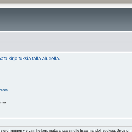
ta kirjoituksia tällä alueella.
elleen
ertaa
isteröityminen vie vain hetken, mutta antaa sinulle lisää mahdollisuuksia. Sivuston y