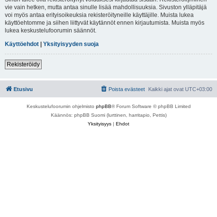
vie vain hetken, mutta antaa sinulle lisää mahdollisuuksia. Sivuston ylläpitäjä
voi myös antaa erityisoikeuksia rekisteröityneille käyttäjille. Muista lukea
käyttöehtomme ja siihen liittyvät käytännöt ennen kirjautumista. Muista myös
lukea keskustelufoorumin säännöt.
Käyttöehdot
|
Yksityisyyden suoja
Rekisteröidy
Etusivu
Poista evästeet
Kaikki ajat ovat
UTC+03:00
Keskustelufoorumin ohjelmisto
phpBB
® Forum Software © phpBB Limited
Käännös: phpBB Suomi (lurttinen, harritapio, Pettis)
Yksityisyys
|
Ehdot