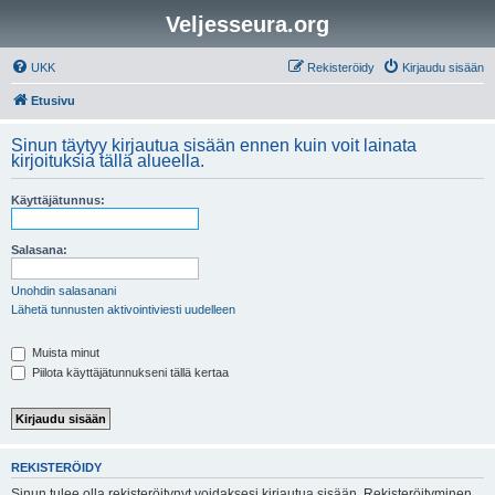
Veljesseura.org
UKK
Rekisteröidy
Kirjaudu sisään
Etusivu
Sinun täytyy kirjautua sisään ennen kuin voit lainata
kirjoituksia tällä alueella.
Käyttäjätunnus:
Salasana:
Unohdin salasanani
Lähetä tunnusten aktivointiviesti uudelleen
Muista minut
Piilota käyttäjätunnukseni tällä kertaa
REKISTERÖIDY
Sinun tulee olla rekisteröitynyt voidaksesi kirjautua sisään. Rekisteröityminen