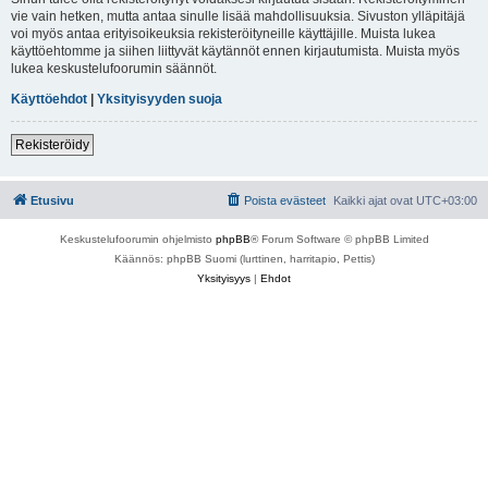
vie vain hetken, mutta antaa sinulle lisää mahdollisuuksia. Sivuston ylläpitäjä
voi myös antaa erityisoikeuksia rekisteröityneille käyttäjille. Muista lukea
käyttöehtomme ja siihen liittyvät käytännöt ennen kirjautumista. Muista myös
lukea keskustelufoorumin säännöt.
Käyttöehdot
|
Yksityisyyden suoja
Rekisteröidy
Etusivu
Poista evästeet
Kaikki ajat ovat
UTC+03:00
Keskustelufoorumin ohjelmisto
phpBB
® Forum Software © phpBB Limited
Käännös: phpBB Suomi (lurttinen, harritapio, Pettis)
Yksityisyys
|
Ehdot