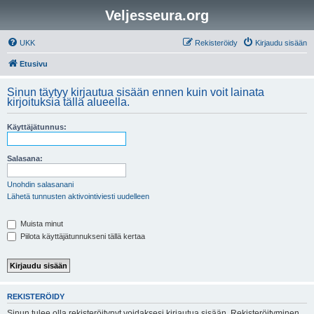
Veljesseura.org
UKK
Rekisteröidy
Kirjaudu sisään
Etusivu
Sinun täytyy kirjautua sisään ennen kuin voit lainata
kirjoituksia tällä alueella.
Käyttäjätunnus:
Salasana:
Unohdin salasanani
Lähetä tunnusten aktivointiviesti uudelleen
Muista minut
Piilota käyttäjätunnukseni tällä kertaa
REKISTERÖIDY
Sinun tulee olla rekisteröitynyt voidaksesi kirjautua sisään. Rekisteröityminen