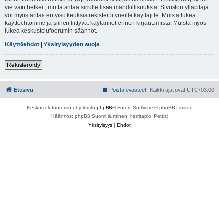
vie vain hetken, mutta antaa sinulle lisää mahdollisuuksia. Sivuston ylläpitäjä
voi myös antaa erityisoikeuksia rekisteröityneille käyttäjille. Muista lukea
käyttöehtomme ja siihen liittyvät käytännöt ennen kirjautumista. Muista myös
lukea keskustelufoorumin säännöt.
Käyttöehdot
|
Yksityisyyden suoja
Rekisteröidy
Etusivu
Poista evästeet
Kaikki ajat ovat
UTC+03:00
Keskustelufoorumin ohjelmisto
phpBB
® Forum Software © phpBB Limited
Käännös: phpBB Suomi (lurttinen, harritapio, Pettis)
Yksityisyys
|
Ehdot