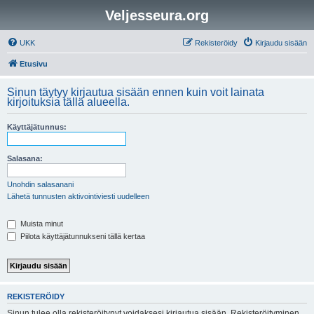
Veljesseura.org
UKK
Rekisteröidy
Kirjaudu sisään
Etusivu
Sinun täytyy kirjautua sisään ennen kuin voit lainata
kirjoituksia tällä alueella.
Käyttäjätunnus:
Salasana:
Unohdin salasanani
Lähetä tunnusten aktivointiviesti uudelleen
Muista minut
Piilota käyttäjätunnukseni tällä kertaa
REKISTERÖIDY
Sinun tulee olla rekisteröitynyt voidaksesi kirjautua sisään. Rekisteröityminen