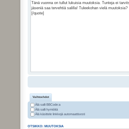
Vaihtoehdot
Älä salli BBCode:a
Älä salli hymiöitä
Älä käsittele linkkejä automaattisesti
OTSIKKO: MUUTOKSIA