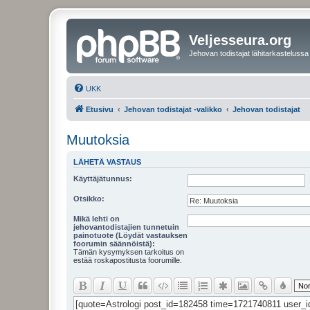
Veljesseura.org
Jehovan todistajat lähitarkastelussa
UKK
Etusivu
Jehovan todistajat -valikko
Jehovan todistajat
Muutoksia
LÄHETÄ VASTAUS
Käyttäjätunnus:
Otsikko:
Mikä lehti on
jehovantodistajien tunnetuin
painotuote (Löydät vastauksen
foorumin säännöistä):
Tämän kysymyksen tarkoitus on
estää roskapostitusta foorumille.