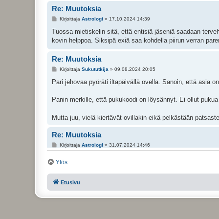
Re: Muutoksia
Kirjoittaja
Astrologi
» 17.10.2024 14:39
Tuossa mietiskelin sitä, että entisiä jäseniä saadaan terveh
kovin helppoa. Siksipä exiä saa kohdella piirun verran pa
Re: Muutoksia
Kirjoittaja
Sukututkija
» 09.08.2024 20:05
Pari jehovaa pyöräti iltapäivällä ovella. Sanoin, että asia on
Panin merkille, että pukukoodi on löysännyt. Ei ollut pukua 
Mutta juu, vielä kiertävät ovillakin eikä pelkästään patsaste
Re: Muutoksia
Kirjoittaja
Astrologi
» 31.07.2024 14:46
Kiitos selvennyksestä.
Ylös
Ehkä seura tehtailee näitä muutoksia hälventääkseen huomiot
Etusivu
vaatetukseen, jotka ovat kuitenkin aika triviaaleja asioita 
Toivoisin, että ennen kaikkea päästettäisiin irti sekavasta v
Re: Muutoksia