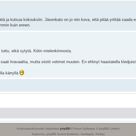
tiä ja kutsua kokouksiin. Jäsenkato on jo niin kova, että pitää yrittää saada e
remmin kuin ennen.
 tuttu, eikä sytytä. Kiitin mielenkiinnosta.
saati kravaattia, mutta siistit vetimet muuten. En ehtinyt haastatella kledjuist
lla kärryllä
a juuri esim. tuohon vuoteen 1914 liittyen. Kertarytinällä kaikki uusiksi. Huom
oppikysymysten rinnalla.
eriopista, se pelastaisi ihmishenkiä. Oppi on jo nyt niin vaikeatajuinen, että to
Keskustelufoorumin ohjelmisto
phpBB
® Forum Software © phpBB Limited
Käännös: phpBB Suomi (lurttinen, harritapio, Pettis)