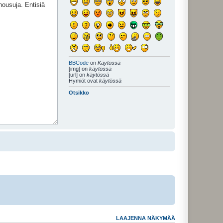
BBCode
on
Käytössä
[img] on
käytössä
[url] on
käytössä
Hymiöt ovat
käytössä
Otsikko
LAAJENNA NÄKYMÄÄ