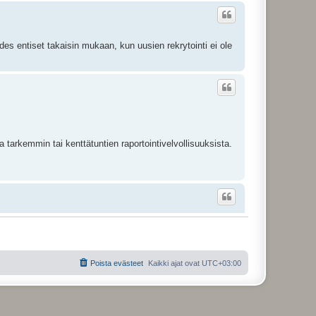
des entiset takaisin mukaan, kun uusien rekrytointi ei ole
a tarkemmin tai kenttätuntien raportointivelvollisuuksista.
io kiinnittyy näihin ulkoisiin seikkoihin, kuten
Poista evästeet
Kaikki ajat ovat
UTC+03:00
distajat eivät enää itse tiedä mikä on sallittua ja mikä ei.