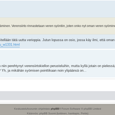
äminen. Verensiirto rinnastetaan veren syöntiin, joten onko nyt oman veren syöminen 
itellään tätä uutta verioppia. Jutun lopussa on osio, jossa käy ilmi, että oman 
ttu_w1331.html
n perehtynyt verensiirtokiellon perusteluihin, mutta kyllä jotain on pielessä, 
a? Yh, ja mikähän syömisen pointtikaan noin ylipäänsä on...
 ketään, vaan kontakti on ollut ovityön kautta, niin ei tämä kysymys ole niin no
lstalla olleet merkittävimpien keskustelunaiheiden joukossa.
minen. Verensiirto rinnastetaan veren syöntiin, joten onko nyt oman veren syö
Keskustelufoorumin ohjelmisto
phpBB
® Forum Software © phpBB Limited
Käännös: phpBB Suomi (lurttinen, harritapio, Pettis)