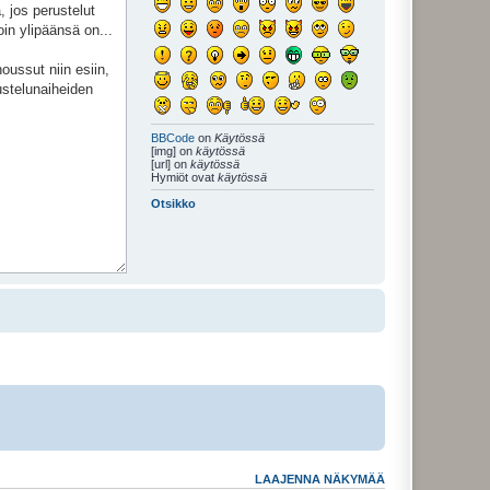
BBCode
on
Käytössä
[img] on
käytössä
[url] on
käytössä
Hymiöt ovat
käytössä
Otsikko
LAAJENNA NÄKYMÄÄ