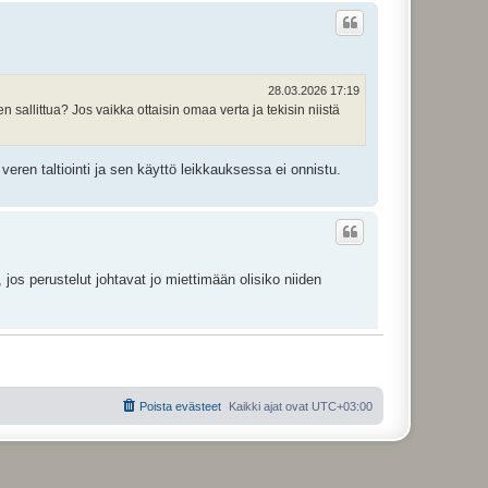
28.03.2026 17:19
sallittua? Jos vaikka ottaisin omaa verta ja tekisin niistä
veren taltiointi ja sen käyttö leikkauksessa ei onnistu.
jos perustelut johtavat jo miettimään olisiko niiden
ussut niin esiin, kun ei ole sitä tullut nostaaneeksi. Kuten
Poista evästeet
Kaikki ajat ovat
UTC+03:00
minen sallittua? Jos vaikka ottaisin omaa verta ja tekisin