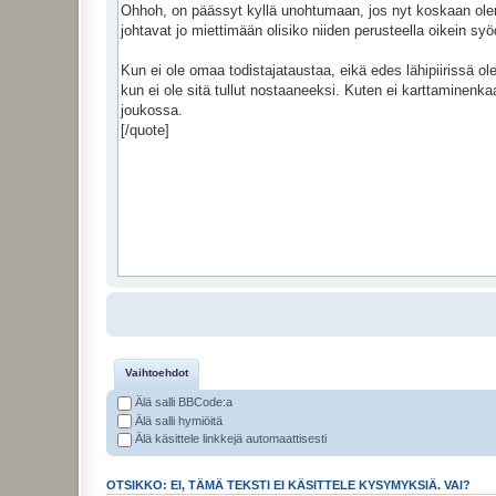
Vaihtoehdot
Älä salli BBCode:a
Älä salli hymiöitä
Älä käsittele linkkejä automaattisesti
OTSIKKO: EI, TÄMÄ TEKSTI EI KÄSITTELE KYSYMYKSIÄ. VAI?