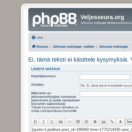
Veljesseura.org
Jehovan todistajat lähitarkastelussa
UKK
Etusivu
Jehovan todistajat -valikko
Jehovan todistajat
Ei, tämä teksti ei käsittele kysymyksiä. 
LÄHETÄ VASTAUS
Käyttäjätunnus:
Otsikko:
Mikä lehti on
jehovantodistajien tunnetuin
painotuote (Löydät vastauksen
foorumin säännöistä):
Tämän kysymyksen tarkoitus on
estää roskapostitusta foorumille.