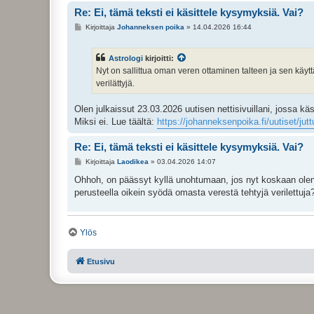
Re: Ei, tämä teksti ei käsittele kysymyksiä. Vai?
Kirjoittaja
Johanneksen poika
» 14.04.2026 16:44
Astrologi
kirjoitti:
Nyt on sallittua oman veren ottaminen talteen ja sen käytt
verilättyjä.
Olen julkaissut 23.03.2026 uutisen nettisivuillani, jossa käs
Miksi ei. Lue täältä:
https://johanneksenpoika.fi/uutiset/ju
Re: Ei, tämä teksti ei käsittele kysymyksiä. Vai?
Kirjoittaja
Laodikea
» 03.04.2026 14:07
Ohhoh, on päässyt kyllä unohtumaan, jos nyt koskaan olen nii
perusteella oikein syödä omasta verestä tehtyjä verilettuj
Kun ei ole omaa todistajataustaa, eikä edes lähipiirissä ole
ei karttaminenkaan, vaikka kummatkin näistä ovat täällä pa
Ylös
Re: Ei, tämä teksti ei käsittele kysymyksiä. Vai?
Etusivu
Kirjoittaja
Astrologi
» 28.03.2026 17:19
Nyt on sallittua oman veren ottaminen talteen ja sen käyttä
niistä verilättyjä.