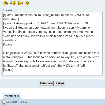
Otsikko
Vaihtoehdot
Älä salli BBCode:a