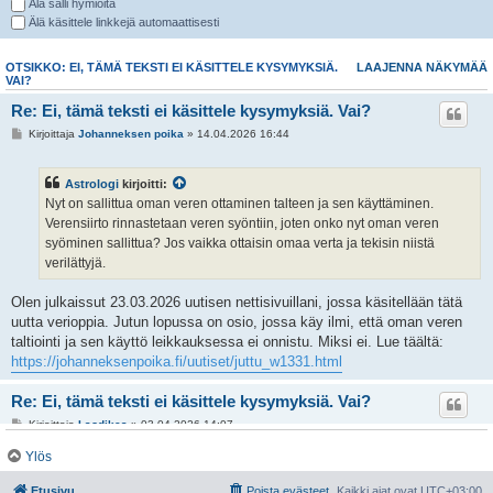
Älä salli hymiöitä
Älä käsittele linkkejä automaattisesti
OTSIKKO: EI, TÄMÄ TEKSTI EI KÄSITTELE KYSYMYKSIÄ.
LAAJENNA NÄKYMÄÄ
VAI?
Re: Ei, tämä teksti ei käsittele kysymyksiä. Vai?
Kirjoittaja
Johanneksen poika
» 14.04.2026 16:44
Astrologi
kirjoitti:
Nyt on sallittua oman veren ottaminen talteen ja sen käyttäminen.
Verensiirto rinnastetaan veren syöntiin, joten onko nyt oman veren
syöminen sallittua? Jos vaikka ottaisin omaa verta ja tekisin niistä
verilättyjä.
Olen julkaissut 23.03.2026 uutisen nettisivuillani, jossa käsitellään tätä
uutta verioppia. Jutun lopussa on osio, jossa käy ilmi, että oman veren
taltiointi ja sen käyttö leikkauksessa ei onnistu. Miksi ei. Lue täältä:
https://johanneksenpoika.fi/uutiset/juttu_w1331.html
Re: Ei, tämä teksti ei käsittele kysymyksiä. Vai?
Kirjoittaja
Laodikea
» 03.04.2026 14:07
Ohhoh, on päässyt kyllä unohtumaan, jos nyt koskaan olen niin
Ylös
perehtynyt verensiirtokiellon perusteluihin, mutta kyllä jotain on pielessä,
Etusivu
Poista evästeet
Kaikki ajat ovat
UTC+03:00
jos perustelut johtavat jo miettimään olisiko niiden perusteella oikein