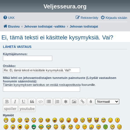
Veljesseura.org
UKK
Rekisteröidy
Kirjaudu sisään
Etusivu
Jehovan todistajat -valikko
Jehovan todistajat
Ei, tämä teksti ei käsittele kysymyksiä. Vai?
LÄHETÄ VASTAUS
Käyttäjätunnus:
Otsikko:
Mikä lehti on jehovantodistajien tunnetuin painotuote (Löydät vastauksen
foorumin säännöistä):
Tämän kysymyksen tarkoitus on estää roskapostitusta foorumille.
spoiler
youtube
Hymiöt