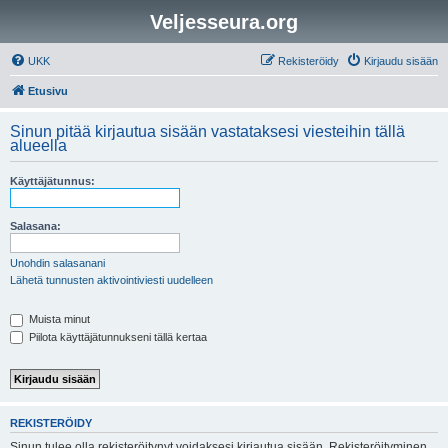
Veljesseura.org
UKK
Rekisteröidy
Kirjaudu sisään
Etusivu
Sinun pitää kirjautua sisään vastataksesi viesteihin tällä
alueella
Käyttäjätunnus:
Salasana:
Unohdin salasanani
Lähetä tunnusten aktivointiviesti uudelleen
Muista minut
Piilota käyttäjätunnukseni tällä kertaa
REKISTERÖIDY
Sinun tulee olla rekisteröitynyt voidaksesi kirjautua sisään. Rekisteröityminen