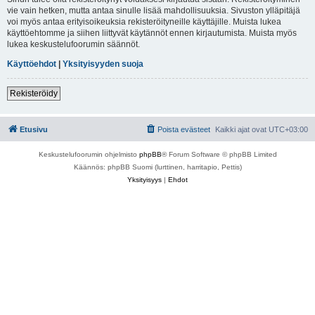
vie vain hetken, mutta antaa sinulle lisää mahdollisuuksia. Sivuston ylläpitäjä
voi myös antaa erityisoikeuksia rekisteröityneille käyttäjille. Muista lukea
käyttöehtomme ja siihen liittyvät käytännöt ennen kirjautumista. Muista myös
lukea keskustelufoorumin säännöt.
Käyttöehdot
|
Yksityisyyden suoja
Rekisteröidy
Etusivu
Poista evästeet
Kaikki ajat ovat
UTC+03:00
Keskustelufoorumin ohjelmisto
phpBB
® Forum Software © phpBB Limited
Käännös: phpBB Suomi (lurttinen, harritapio, Pettis)
Yksityisyys
|
Ehdot