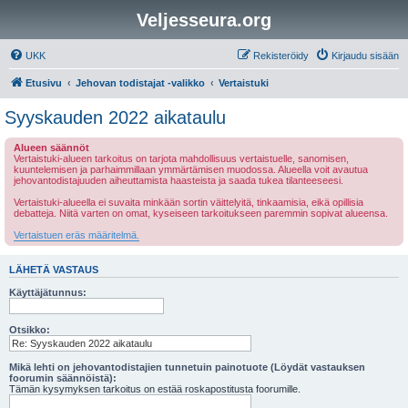
Veljesseura.org
UKK
Rekisteröidy
Kirjaudu sisään
Etusivu
Jehovan todistajat -valikko
Vertaistuki
Syyskauden 2022 aikataulu
Alueen säännöt
Vertaistuki-alueen tarkoitus on tarjota mahdollisuus vertaistuelle, sanomisen,
kuuntelemisen ja parhaimmillaan ymmärtämisen muodossa. Alueella voit avautua
jehovantodistajuuden aiheuttamista haasteista ja saada tukea tilanteeseesi.
Vertaistuki-alueella ei suvaita minkään sortin väittelyitä, tinkaamisia, eikä opillisia
debatteja. Niitä varten on omat, kyseiseen tarkoitukseen paremmin sopivat alueensa.
Vertaistuen eräs määritelmä.
LÄHETÄ VASTAUS
Käyttäjätunnus:
Otsikko:
Mikä lehti on jehovantodistajien tunnetuin painotuote (Löydät vastauksen
foorumin säännöistä):
Tämän kysymyksen tarkoitus on estää roskapostitusta foorumille.