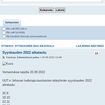
Vaihtoehdot
Älä salli BBCode:a
Älä salli hymiöitä
Älä käsittele linkkejä automaattisesti
OTSIKKO: SYYSKAUDEN 2022 AIKATAULU
LAAJENNA NÄKYMÄÄ
Syyskauden 2022 aikataulu
Kirjoittaja
Johanneksen poika
» 20.09.2022 13:48
Vertaistukea tarjolla 20.09.2022
UUT:n Jehovan todistaja-taustaisten etäryhmän syyskauden 2022
aikataulu:
20.9.
18.10.
22.11.