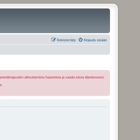
Rekisteröidy
Kirjaudu sisään
ntodistajuuden aiheuttamista haasteista ja saada tukea tilanteeseesi.
a.