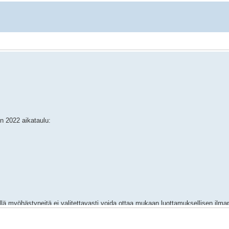
n 2022 aikataulu:
 myöhästyneitä ei valitettavasti voida ottaa mukaan luottamuksellisen ilmapi