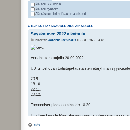
Älä salli BBCode:a
Älä salli hymiöitä
Älä käsittele linkkejä automaattisesti
OTSIKKO: SYYSKAUDEN 2022 AIKATAULU
Syyskauden 2022 aikataulu
Kirjoittaja
Johanneksen poika
» 20.09.2022 13:48
Vertaistukea tarjolla 20.09.2022
UUT:n Jehovan todistaja-taustaisten etäryhmän syyskaude
20.9.
18.10.
22.11.
20.12.
Tapaamiset pidetään aina klo 18-20.
Liitythän Google Meet -tapaamiseen kuuteen mennessä, sillä
alkaen.
Ylös