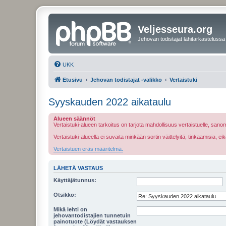
Veljesseura.org
Jehovan todistajat lähitarkastelussa
UKK
Etusivu
Jehovan todistajat -valikko
Vertaistuki
Syyskauden 2022 aikataulu
Alueen säännöt
Vertaistuki-alueen tarkoitus on tarjota mahdollisuus vertaistuelle, sa
Vertaistuki-alueella ei suvaita minkään sortin väittelyitä, tinkaamisia, 
Vertaistuen eräs määritelmä.
LÄHETÄ VASTAUS
Käyttäjätunnus:
Otsikko:
Mikä lehti on
jehovantodistajien tunnetuin
painotuote (Löydät vastauksen