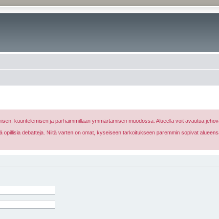
nomisen, kuuntelemisen ja parhaimmillaan ymmärtämisen muodossa. Alueella voit avautua jehova
eikä opillisia debatteja. Niitä varten on omat, kyseiseen tarkoitukseen paremmin sopivat alueens