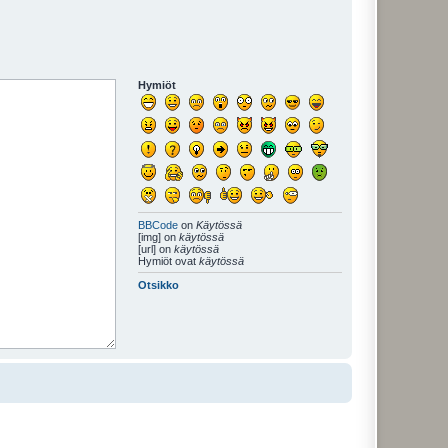
Hymiöt
BBCode
on
Käytössä
[img] on
käytössä
[url] on
käytössä
Hymiöt ovat
käytössä
Otsikko