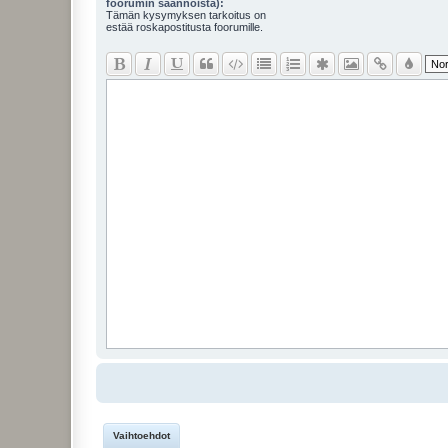
foorumin säännöistä):
Tämän kysymyksen tarkoitus on
estää roskapostitusta foorumille.
Vaihtoehdot