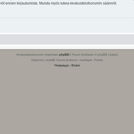
tännöt ennen kirjautumista. Muista myös lukea keskustelufoorumin säännöt.
Keskustelufoorumin ohjelmisto
phpBB
® Forum Software © phpBB Limited
Käännös: phpBB Suomi (lurttinen, harritapio, Pettis)
Yksityisyys
|
Ehdot