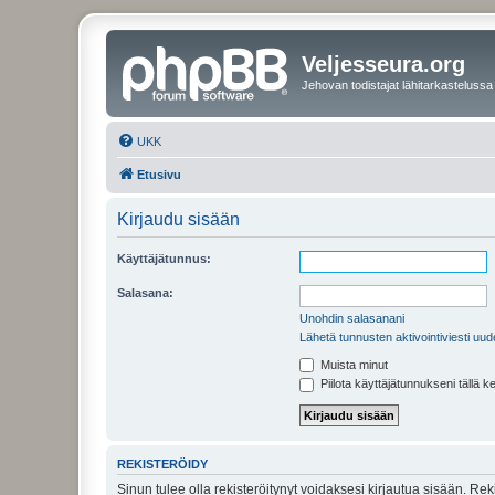
Veljesseura.org
Jehovan todistajat lähitarkastelussa
UKK
Etusivu
Kirjaudu sisään
Käyttäjätunnus:
Salasana:
Unohdin salasanani
Lähetä tunnusten aktivointiviesti uud
Muista minut
Piilota käyttäjätunnukseni tällä k
REKISTERÖIDY
Sinun tulee olla rekisteröitynyt voidaksesi kirjautua sisään. Rek