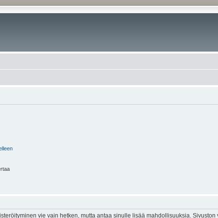
elleen
ertaa
isteröityminen vie vain hetken, mutta antaa sinulle lisää mahdollisuuksia. Sivuston y