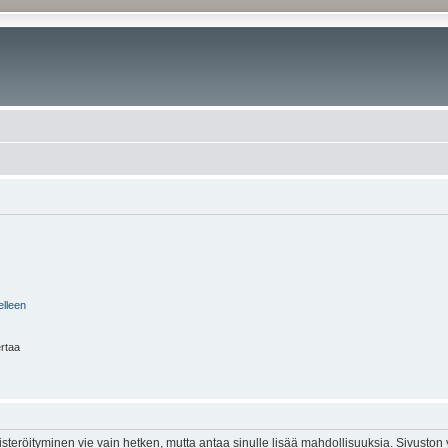
elleen
ertaa
isteröityminen vie vain hetken, mutta antaa sinulle lisää mahdollisuuksia. Sivuston y