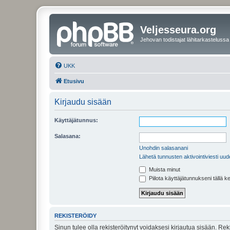
Veljesseura.org
Jehovan todistajat lähitarkastelussa
UKK
Etusivu
Kirjaudu sisään
Käyttäjätunnus:
Salasana:
Unohdin salasanani
Lähetä tunnusten aktivointiviesti uud
Muista minut
Piilota käyttäjätunnukseni tällä k
REKISTERÖIDY
Sinun tulee olla rekisteröitynyt voidaksesi kirjautua sisään. Rek