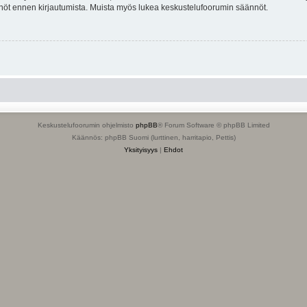
tännöt ennen kirjautumista. Muista myös lukea keskustelufoorumin säännöt.
Keskustelufoorumin ohjelmisto
phpBB
® Forum Software © phpBB Limited
Käännös: phpBB Suomi (lurttinen, harritapio, Pettis)
Yksityisyys
|
Ehdot