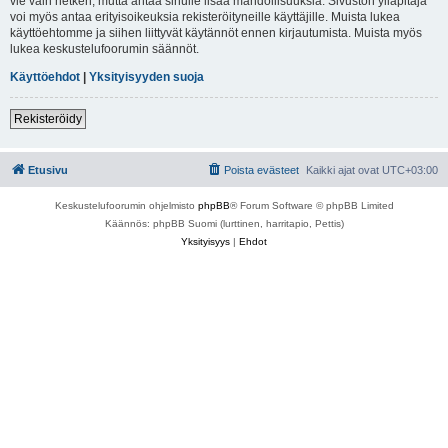
vie vain hetken, mutta antaa sinulle lisää mahdollisuuksia. Sivuston ylläpitäjä
voi myös antaa erityisoikeuksia rekisteröityneille käyttäjille. Muista lukea
käyttöehtomme ja siihen liittyvät käytännöt ennen kirjautumista. Muista myös
lukea keskustelufoorumin säännöt.
Käyttöehdot
|
Yksityisyyden suoja
Rekisteröidy
Etusivu
Poista evästeet
Kaikki ajat ovat
UTC+03:00
Keskustelufoorumin ohjelmisto
phpBB
® Forum Software © phpBB Limited
Käännös: phpBB Suomi (lurttinen, harritapio, Pettis)
Yksityisyys
|
Ehdot