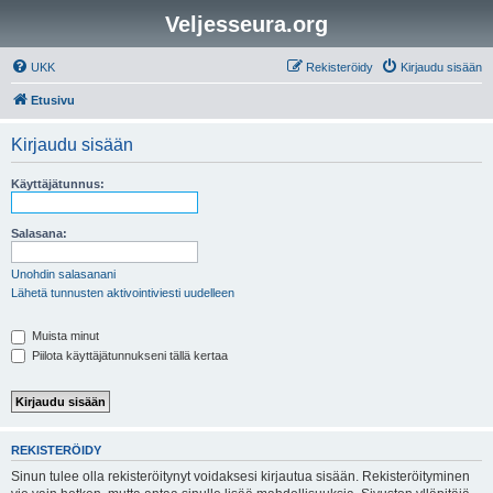
Veljesseura.org
UKK
Rekisteröidy
Kirjaudu sisään
Etusivu
Kirjaudu sisään
Käyttäjätunnus:
Salasana:
Unohdin salasanani
Lähetä tunnusten aktivointiviesti uudelleen
Muista minut
Piilota käyttäjätunnukseni tällä kertaa
REKISTERÖIDY
Sinun tulee olla rekisteröitynyt voidaksesi kirjautua sisään. Rekisteröityminen