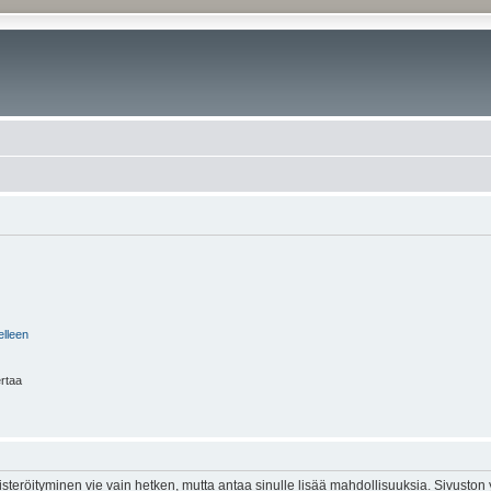
elleen
ertaa
isteröityminen vie vain hetken, mutta antaa sinulle lisää mahdollisuuksia. Sivuston y