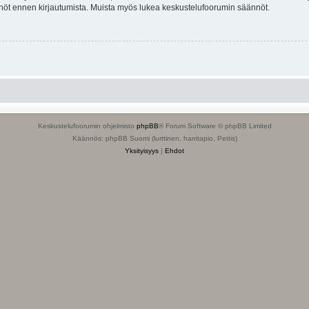
tännöt ennen kirjautumista. Muista myös lukea keskustelufoorumin säännöt.
Keskustelufoorumin ohjelmisto
phpBB
® Forum Software © phpBB Limited
Käännös: phpBB Suomi (lurttinen, harritapio, Pettis)
Yksityisyys
|
Ehdot