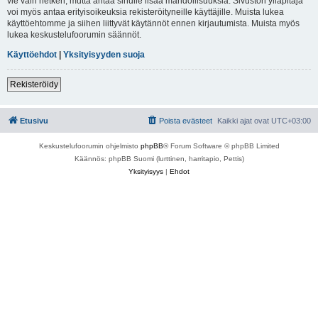
vie vain hetken, mutta antaa sinulle lisää mahdollisuuksia. Sivuston ylläpitäjä
voi myös antaa erityisoikeuksia rekisteröityneille käyttäjille. Muista lukea
käyttöehtomme ja siihen liittyvät käytännöt ennen kirjautumista. Muista myös
lukea keskustelufoorumin säännöt.
Käyttöehdot
|
Yksityisyyden suoja
Rekisteröidy
Etusivu
Poista evästeet
Kaikki ajat ovat
UTC+03:00
Keskustelufoorumin ohjelmisto
phpBB
® Forum Software © phpBB Limited
Käännös: phpBB Suomi (lurttinen, harritapio, Pettis)
Yksityisyys
|
Ehdot