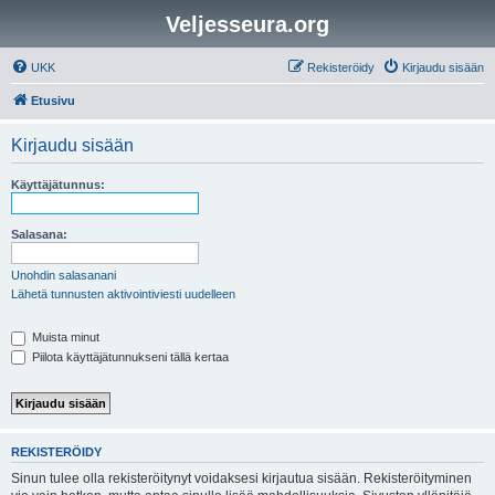
Veljesseura.org
UKK
Rekisteröidy
Kirjaudu sisään
Etusivu
Kirjaudu sisään
Käyttäjätunnus:
Salasana:
Unohdin salasanani
Lähetä tunnusten aktivointiviesti uudelleen
Muista minut
Piilota käyttäjätunnukseni tällä kertaa
REKISTERÖIDY
Sinun tulee olla rekisteröitynyt voidaksesi kirjautua sisään. Rekisteröityminen