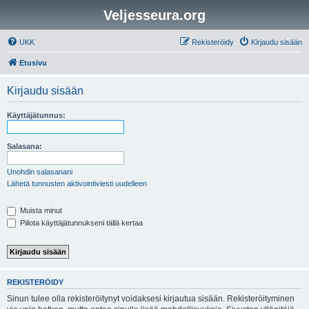
Veljesseura.org
UKK
Rekisteröidy
Kirjaudu sisään
Etusivu
Kirjaudu sisään
Käyttäjätunnus:
Salasana:
Unohdin salasanani
Lähetä tunnusten aktivointiviesti uudelleen
Muista minut
Piilota käyttäjätunnukseni tällä kertaa
REKISTERÖIDY
Sinun tulee olla rekisteröitynyt voidaksesi kirjautua sisään. Rekisteröityminen