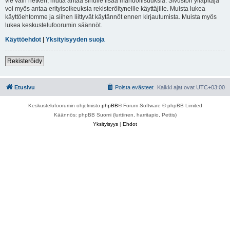
vie vain hetken, mutta antaa sinulle lisää mahdollisuuksia. Sivuston ylläpitäjä
voi myös antaa erityisoikeuksia rekisteröityneille käyttäjille. Muista lukea
käyttöehtomme ja siihen liittyvät käytännöt ennen kirjautumista. Muista myös
lukea keskustelufoorumin säännöt.
Käyttöehdot
|
Yksityisyyden suoja
Rekisteröidy
Etusivu
Poista evästeet
Kaikki ajat ovat
UTC+03:00
Keskustelufoorumin ohjelmisto
phpBB
® Forum Software © phpBB Limited
Käännös: phpBB Suomi (lurttinen, harritapio, Pettis)
Yksityisyys
|
Ehdot