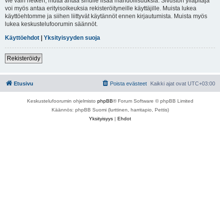
vie vain hetken, mutta antaa sinulle lisää mahdollisuuksia. Sivuston ylläpitäjä
voi myös antaa erityisoikeuksia rekisteröityneille käyttäjille. Muista lukea
käyttöehtomme ja siihen liittyvät käytännöt ennen kirjautumista. Muista myös
lukea keskustelufoorumin säännöt.
Käyttöehdot
|
Yksityisyyden suoja
Rekisteröidy
Etusivu
Poista evästeet
Kaikki ajat ovat
UTC+03:00
Keskustelufoorumin ohjelmisto
phpBB
® Forum Software © phpBB Limited
Käännös: phpBB Suomi (lurttinen, harritapio, Pettis)
Yksityisyys
|
Ehdot