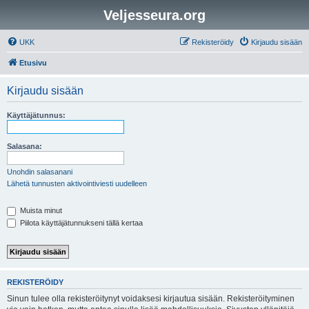
Veljesseura.org
UKK
Rekisteröidy
Kirjaudu sisään
Etusivu
Kirjaudu sisään
Käyttäjätunnus:
Salasana:
Unohdin salasanani
Lähetä tunnusten aktivointiviesti uudelleen
Muista minut
Piilota käyttäjätunnukseni tällä kertaa
REKISTERÖIDY
Sinun tulee olla rekisteröitynyt voidaksesi kirjautua sisään. Rekisteröityminen