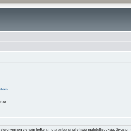
elleen
ertaa
isteröityminen vie vain hetken, mutta antaa sinulle lisää mahdollisuuksia. Sivuston y