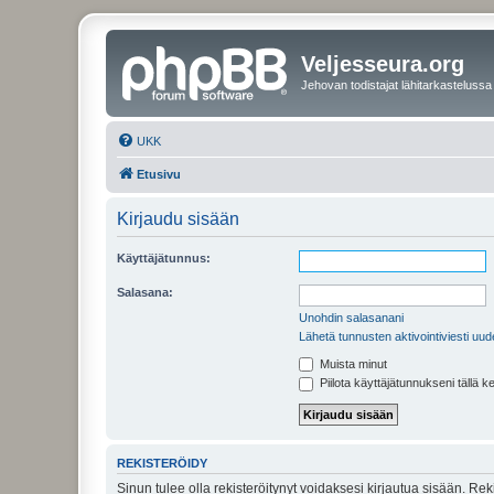
Veljesseura.org
Jehovan todistajat lähitarkastelussa
UKK
Etusivu
Kirjaudu sisään
Käyttäjätunnus:
Salasana:
Unohdin salasanani
Lähetä tunnusten aktivointiviesti uud
Muista minut
Piilota käyttäjätunnukseni tällä k
REKISTERÖIDY
Sinun tulee olla rekisteröitynyt voidaksesi kirjautua sisään. Rek