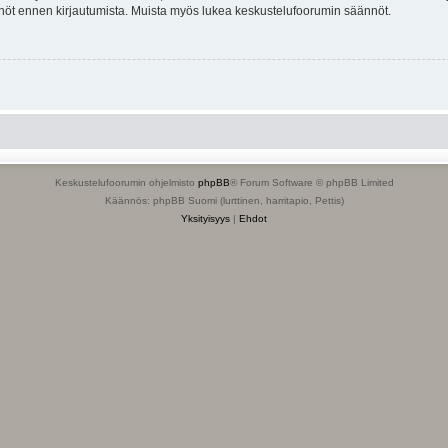
tännöt ennen kirjautumista. Muista myös lukea keskustelufoorumin säännöt.
Keskustelufoorumin ohjelmisto
phpBB
® Forum Software © phpBB Limited
Käännös: phpBB Suomi (lurttinen, harritapio, Pettis)
Yksityisyys
|
Ehdot