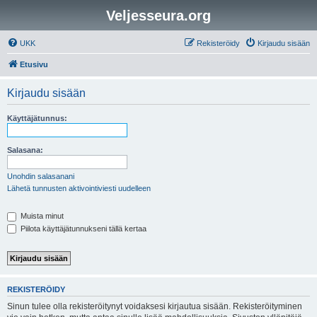
Veljesseura.org
UKK
Rekisteröidy
Kirjaudu sisään
Etusivu
Kirjaudu sisään
Käyttäjätunnus:
Salasana:
Unohdin salasanani
Lähetä tunnusten aktivointiviesti uudelleen
Muista minut
Piilota käyttäjätunnukseni tällä kertaa
REKISTERÖIDY
Sinun tulee olla rekisteröitynyt voidaksesi kirjautua sisään. Rekisteröityminen