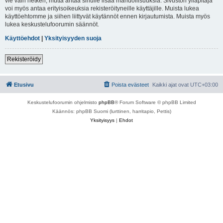
vie vain hetken, mutta antaa sinulle lisää mahdollisuuksia. Sivuston ylläpitäjä
voi myös antaa erityisoikeuksia rekisteröityneille käyttäjille. Muista lukea
käyttöehtomme ja siihen liittyvät käytännöt ennen kirjautumista. Muista myös
lukea keskustelufoorumin säännöt.
Käyttöehdot
|
Yksityisyyden suoja
Rekisteröidy
Etusivu
Poista evästeet
Kaikki ajat ovat
UTC+03:00
Keskustelufoorumin ohjelmisto
phpBB
® Forum Software © phpBB Limited
Käännös: phpBB Suomi (lurttinen, harritapio, Pettis)
Yksityisyys
|
Ehdot