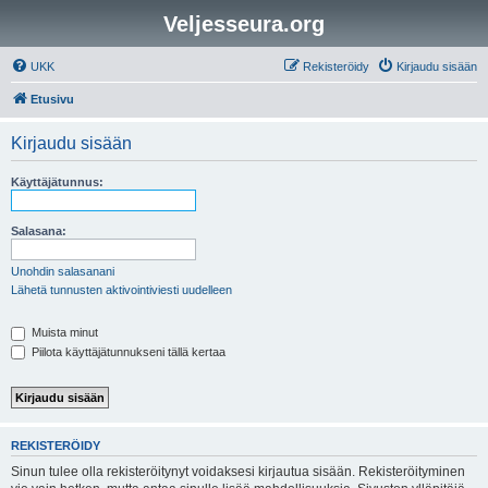
Veljesseura.org
UKK
Rekisteröidy
Kirjaudu sisään
Etusivu
Kirjaudu sisään
Käyttäjätunnus:
Salasana:
Unohdin salasanani
Lähetä tunnusten aktivointiviesti uudelleen
Muista minut
Piilota käyttäjätunnukseni tällä kertaa
REKISTERÖIDY
Sinun tulee olla rekisteröitynyt voidaksesi kirjautua sisään. Rekisteröityminen