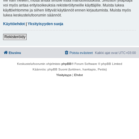
vie vain hetken, mutta antaa sinulle lisää mahdollisuuksia. Sivuston ylläpitäjä
voi myös antaa erityisoikeuksia rekisteröityneille käyttäjille. Muista lukea
käyttöehtomme ja siihen liittyvät käytännöt ennen kirjautumista. Muista myös
lukea keskustelufoorumin säännöt.
Käyttöehdot
|
Yksityisyyden suoja
Rekisteröidy
Etusivu
Poista evästeet
Kaikki ajat ovat
UTC+03:00
Keskustelufoorumin ohjelmisto
phpBB
® Forum Software © phpBB Limited
Käännös: phpBB Suomi (lurttinen, harritapio, Pettis)
Yksityisyys
|
Ehdot