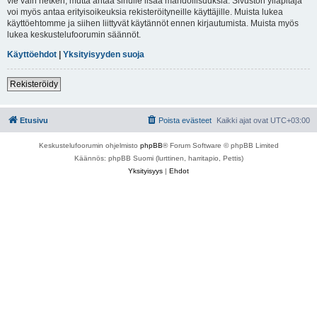
vie vain hetken, mutta antaa sinulle lisää mahdollisuuksia. Sivuston ylläpitäjä
voi myös antaa erityisoikeuksia rekisteröityneille käyttäjille. Muista lukea
käyttöehtomme ja siihen liittyvät käytännöt ennen kirjautumista. Muista myös
lukea keskustelufoorumin säännöt.
Käyttöehdot
|
Yksityisyyden suoja
Rekisteröidy
Etusivu
Poista evästeet
Kaikki ajat ovat
UTC+03:00
Keskustelufoorumin ohjelmisto
phpBB
® Forum Software © phpBB Limited
Käännös: phpBB Suomi (lurttinen, harritapio, Pettis)
Yksityisyys
|
Ehdot