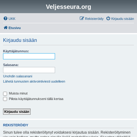
Veljesseura.org
UKK
Rekisteröidy
Kirjaudu sisään
Etusivu
Kirjaudu sisään
Käyttäjätunnus:
Salasana:
Unohdin salasanani
Lähetä tunnusten aktivointiviesti uudelleen
Muista minut
Piilota käyttäjätunnukseni tällä kertaa
REKISTERÖIDY
Sinun tulee olla rekisteröitynyt voidaksesi kirjautua sisään. Rekisteröityminen