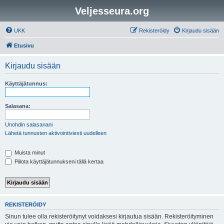
Veljesseura.org
UKK
Rekisteröidy
Kirjaudu sisään
Etusivu
Kirjaudu sisään
Käyttäjätunnus:
Salasana:
Unohdin salasanani
Lähetä tunnusten aktivointiviesti uudelleen
Muista minut
Piilota käyttäjätunnukseni tällä kertaa
REKISTERÖIDY
Sinun tulee olla rekisteröitynyt voidaksesi kirjautua sisään. Rekisteröityminen