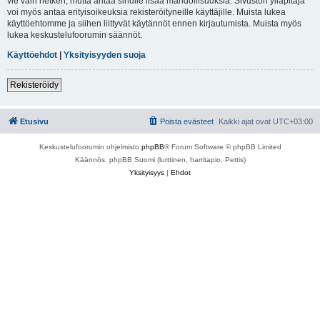
vie vain hetken, mutta antaa sinulle lisää mahdollisuuksia. Sivuston ylläpitäjä
voi myös antaa erityisoikeuksia rekisteröityneille käyttäjille. Muista lukea
käyttöehtomme ja siihen liittyvät käytännöt ennen kirjautumista. Muista myös
lukea keskustelufoorumin säännöt.
Käyttöehdot
|
Yksityisyyden suoja
Rekisteröidy
Etusivu
Poista evästeet
Kaikki ajat ovat
UTC+03:00
Keskustelufoorumin ohjelmisto
phpBB
® Forum Software © phpBB Limited
Käännös: phpBB Suomi (lurttinen, harritapio, Pettis)
Yksityisyys
|
Ehdot