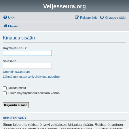
Veljesseura.org
UKK
Rekisteröidy
Kirjaudu sisään
Etusivu
Kirjaudu sisään
Käyttäjätunnus:
Salasana:
Unohdin salasanani
Lähetä tunnusten aktivointiviesti uudelleen
Muista minut
Piilota käyttäjätunnukseni tällä kertaa
REKISTERÖIDY
Sinun tulee olla rekisteröitynyt voidaksesi kirjautua sisään. Rekisteröityminen