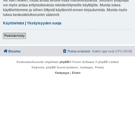
vie vain hetken, mutta antaa sinulle lisää mahdollisuuksia. Sivuston ylläpitäjä
voi myös antaa erityisoikeuksia rekisteröityneille käyttäjille. Muista lukea
käyttöehtomme ja siihen liittyvät käytännöt ennen kirjautumista. Muista myös
lukea keskustelufoorumin säännöt.
Käyttöehdot
|
Yksityisyyden suoja
Rekisteröidy
Etusivu
Poista evästeet
Kaikki ajat ovat
UTC+03:00
Keskustelufoorumin ohjelmisto
phpBB
® Forum Software © phpBB Limited
Käännös: phpBB Suomi (lurttinen, harritapio, Pettis)
Yksityisyys
|
Ehdot