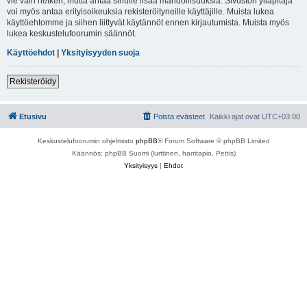
vie vain hetken, mutta antaa sinulle lisää mahdollisuuksia. Sivuston ylläpitäjä
voi myös antaa erityisoikeuksia rekisteröityneille käyttäjille. Muista lukea
käyttöehtomme ja siihen liittyvät käytännöt ennen kirjautumista. Muista myös
lukea keskustelufoorumin säännöt.
Käyttöehdot
|
Yksityisyyden suoja
Rekisteröidy
Etusivu
Poista evästeet
Kaikki ajat ovat
UTC+03:00
Keskustelufoorumin ohjelmisto
phpBB
® Forum Software © phpBB Limited
Käännös: phpBB Suomi (lurttinen, harritapio, Pettis)
Yksityisyys
|
Ehdot