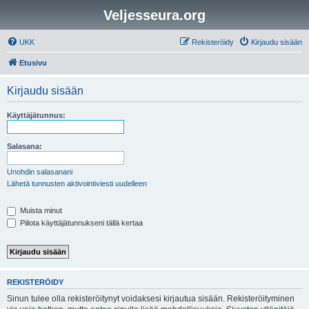
Veljesseura.org
UKK
Rekisteröidy
Kirjaudu sisään
Etusivu
Kirjaudu sisään
Käyttäjätunnus:
Salasana:
Unohdin salasanani
Lähetä tunnusten aktivointiviesti uudelleen
Muista minut
Piilota käyttäjätunnukseni tällä kertaa
REKISTERÖIDY
Sinun tulee olla rekisteröitynyt voidaksesi kirjautua sisään. Rekisteröityminen