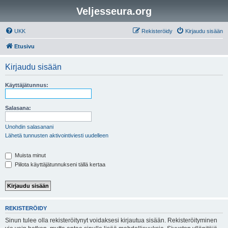
Veljesseura.org
UKK
Rekisteröidy
Kirjaudu sisään
Etusivu
Kirjaudu sisään
Käyttäjätunnus:
Salasana:
Unohdin salasanani
Lähetä tunnusten aktivointiviesti uudelleen
Muista minut
Piilota käyttäjätunnukseni tällä kertaa
REKISTERÖIDY
Sinun tulee olla rekisteröitynyt voidaksesi kirjautua sisään. Rekisteröityminen