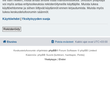
vie vain hetken, mutta antaa sinulle lisää mahdollisuuksia. Sivuston ylläpitäjä
voi myös antaa erityisoikeuksia rekisteröityneille käyttäjille. Muista lukea
käyttöehtomme ja siihen liittyvät käytännöt ennen kirjautumista. Muista myös
lukea keskustelufoorumin säännöt.
Käyttöehdot
|
Yksityisyyden suoja
Rekisteröidy
Etusivu
Poista evästeet
Kaikki ajat ovat
UTC+03:00
Keskustelufoorumin ohjelmisto
phpBB
® Forum Software © phpBB Limited
Käännös: phpBB Suomi (lurttinen, harritapio, Pettis)
Yksityisyys
|
Ehdot