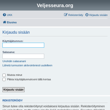
Veljesseura.org
UKK
Rekisteröidy
Kirjaudu sisään
Etusivu
Kirjaudu sisään
Käyttäjätunnus:
Salasana:
Unohdin salasanani
Lähetä tunnusten aktivointiviesti uudelleen
Muista minut
Piilota käyttäjätunnukseni tällä kertaa
REKISTERÖIDY
Sinun tulee olla rekisteröitynyt voidaksesi kirjautua sisään. Rekisteröityminen