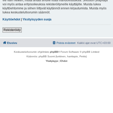
vie vain hetken, mutta antaa sinulle lisää mahdollisuuksia. Sivuston ylläpitäjä
voi myös antaa erityisoikeuksia rekisteröityneille käyttäjille. Muista lukea
käyttöehtomme ja siihen liittyvät käytännöt ennen kirjautumista. Muista myös
lukea keskustelufoorumin säännöt.
Käyttöehdot
|
Yksityisyyden suoja
Rekisteröidy
Etusivu
Poista evästeet
Kaikki ajat ovat
UTC+03:00
Keskustelufoorumin ohjelmisto
phpBB
® Forum Software © phpBB Limited
Käännös: phpBB Suomi (lurttinen, harritapio, Pettis)
Yksityisyys
|
Ehdot