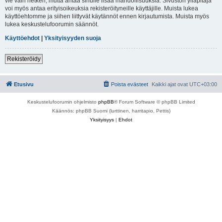
vie vain hetken, mutta antaa sinulle lisää mahdollisuuksia. Sivuston ylläpitäjä
voi myös antaa erityisoikeuksia rekisteröityneille käyttäjille. Muista lukea
käyttöehtomme ja siihen liittyvät käytännöt ennen kirjautumista. Muista myös
lukea keskustelufoorumin säännöt.
Käyttöehdot
|
Yksityisyyden suoja
Rekisteröidy
Etusivu
Poista evästeet
Kaikki ajat ovat
UTC+03:00
Keskustelufoorumin ohjelmisto
phpBB
® Forum Software © phpBB Limited
Käännös: phpBB Suomi (lurttinen, harritapio, Pettis)
Yksityisyys
|
Ehdot