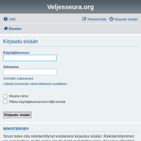
Veljesseura.org
UKK
Rekisteröidy
Kirjaudu sisään
Etusivu
Kirjaudu sisään
Käyttäjätunnus:
Salasana:
Unohdin salasanani
Lähetä tunnusten aktivointiviesti uudelleen
Muista minut
Piilota käyttäjätunnukseni tällä kertaa
REKISTERÖIDY
Sinun tulee olla rekisteröitynyt voidaksesi kirjautua sisään. Rekisteröityminen