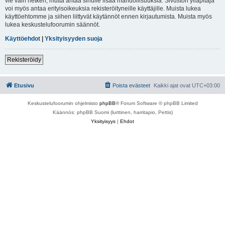
vie vain hetken, mutta antaa sinulle lisää mahdollisuuksia. Sivuston ylläpitäjä
voi myös antaa erityisoikeuksia rekisteröityneille käyttäjille. Muista lukea
käyttöehtomme ja siihen liittyvät käytännöt ennen kirjautumista. Muista myös
lukea keskustelufoorumin säännöt.
Käyttöehdot
|
Yksityisyyden suoja
Rekisteröidy
Etusivu
Poista evästeet
Kaikki ajat ovat
UTC+03:00
Keskustelufoorumin ohjelmisto
phpBB
® Forum Software © phpBB Limited
Käännös: phpBB Suomi (lurttinen, harritapio, Pettis)
Yksityisyys
|
Ehdot