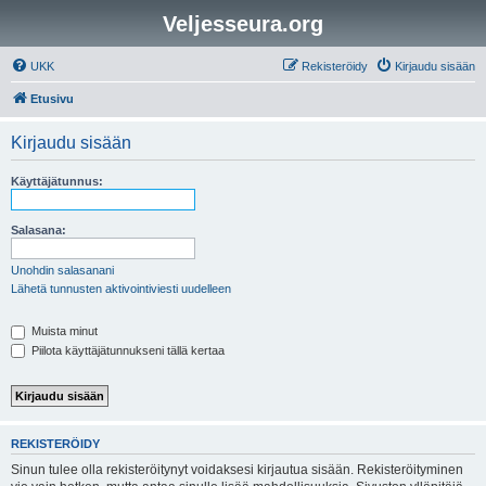
Veljesseura.org
UKK
Rekisteröidy
Kirjaudu sisään
Etusivu
Kirjaudu sisään
Käyttäjätunnus:
Salasana:
Unohdin salasanani
Lähetä tunnusten aktivointiviesti uudelleen
Muista minut
Piilota käyttäjätunnukseni tällä kertaa
REKISTERÖIDY
Sinun tulee olla rekisteröitynyt voidaksesi kirjautua sisään. Rekisteröityminen