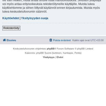
vie vain hetken, mutta antaa sinulle lisää mahdollisuuksia. Sivuston ylläpitäjä
voi myös antaa erityisoikeuksia rekisteröityneille käyttäjille. Muista lukea
käyttöehtomme ja siihen liittyvät käytännöt ennen kirjautumista. Muista myös
lukea keskustelufoorumin säännöt.
Käyttöehdot
|
Yksityisyyden suoja
Rekisteröidy
Etusivu
Poista evästeet
Kaikki ajat ovat
UTC+03:00
Keskustelufoorumin ohjelmisto
phpBB
® Forum Software © phpBB Limited
Käännös: phpBB Suomi (lurttinen, harritapio, Pettis)
Yksityisyys
|
Ehdot