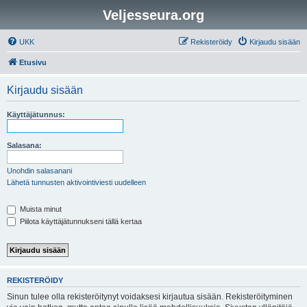
Veljesseura.org
UKK
Rekisteröidy
Kirjaudu sisään
Etusivu
Kirjaudu sisään
Käyttäjätunnus:
Salasana:
Unohdin salasanani
Lähetä tunnusten aktivointiviesti uudelleen
Muista minut
Piilota käyttäjätunnukseni tällä kertaa
REKISTERÖIDY
Sinun tulee olla rekisteröitynyt voidaksesi kirjautua sisään. Rekisteröityminen