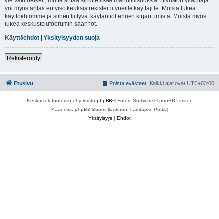
vie vain hetken, mutta antaa sinulle lisää mahdollisuuksia. Sivuston ylläpitäjä
voi myös antaa erityisoikeuksia rekisteröityneille käyttäjille. Muista lukea
käyttöehtomme ja siihen liittyvät käytännöt ennen kirjautumista. Muista myös
lukea keskustelufoorumin säännöt.
Käyttöehdot
|
Yksityisyyden suoja
Rekisteröidy
Etusivu
Poista evästeet
Kaikki ajat ovat
UTC+03:00
Keskustelufoorumin ohjelmisto
phpBB
® Forum Software © phpBB Limited
Käännös: phpBB Suomi (lurttinen, harritapio, Pettis)
Yksityisyys
|
Ehdot