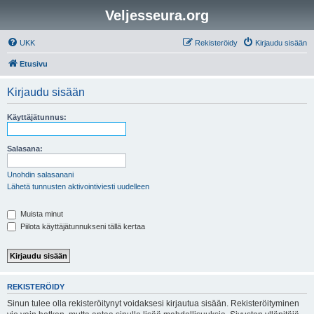
Veljesseura.org
UKK
Rekisteröidy
Kirjaudu sisään
Etusivu
Kirjaudu sisään
Käyttäjätunnus:
Salasana:
Unohdin salasanani
Lähetä tunnusten aktivointiviesti uudelleen
Muista minut
Piilota käyttäjätunnukseni tällä kertaa
REKISTERÖIDY
Sinun tulee olla rekisteröitynyt voidaksesi kirjautua sisään. Rekisteröityminen